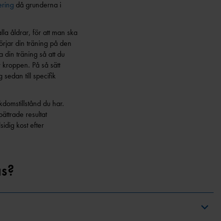
ering
då grunderna i
lla åldrar, för att man ska
börjar din träning på den
a din träning så att du
r kroppen. På så sätt
sedan till specifik
ukdomstillstånd du har.
bättrade resultat
sidig kost efter
as?