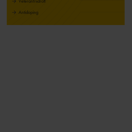
Veteranfriidrott
Antidoping