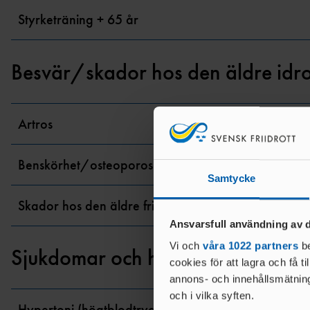
Styrketräning + 65 år
Besvär/skador hos den äldre idro
Artros
Benskörhet/osteoporos
Samtycke
Skador hos den äldre friidrottaren
Ansvarsfull användning av d
Vi och
våra 1022 partners
be
Sjukdomar och hälsobesvär
cookies för att lagra och få t
annons- och innehållsmätning
och i vilka syften.
Hypertoni (högtblodtryck)