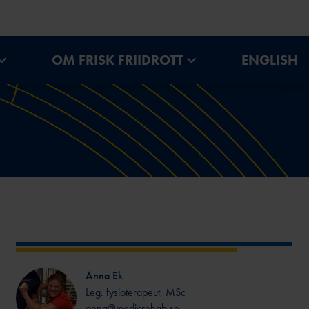
OM FRISK FRIIDROTT
ENGLISH
ELITFRIIDROTT –
SÖMN
PODDAR
PRESTATIONSCENTER
NOM
SJUKDOMAR
FÖRSÄKRINGAR
Anna Ek
Leg. fysioterapeut, MSc
anna@medicrehab.se