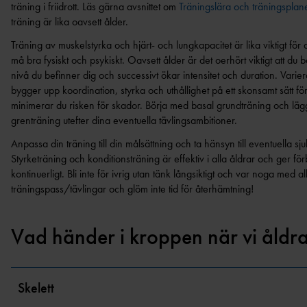
träning i friidrott. Läs gärna avsnittet om
Träningslära och träningsplan
träning är lika oavsett ålder.
Träning av muskelstyrka och hjärt- och lungkapacitet är lika viktigt för a
må bra fysiskt och psykiskt. Oavsett ålder är det oerhört viktigt att du 
nivå du befinner dig och successivt ökar intensitet och duration. Varier
bygger upp koordination, styrka och uthållighet på ett skonsamt sätt fö
minimerar du risken för skador. Börja med basal grundträning och lägg 
grenträning utefter dina eventuella tävlingsambitioner.
Anpassa din träning till din målsättning och ta hänsyn till eventuella sj
Styrketräning och konditionsträning är effektiv i alla åldrar och ger för
kontinuerligt. Bli inte för ivrig utan tänk långsiktigt och var noga med all
träningspass/tävlingar och glöm inte tid för återhämtning!
Vad händer i kroppen när vi åldr
Skelett