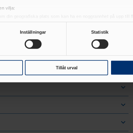
n vilja:
om din geografiska plats som kan ha en noggrannhet på upp till f
genom att aktivt skanna den för specifika kännetecken (fingeravt
rsonliga uppgifter behandlas och ställ in dina preferenser i
deta
Inställningar
Statistik
ke när som helst från cookie-förklaringen.
e för att anpassa innehållet och annonserna till användarna, tillh
vår trafik. Vi vidarebefordrar även sådana identifierare och anna
nnons- och analysföretag som vi samarbetar med. Dessa kan i sin
Tillåt urval
har tillhandahållit eller som de har samlat in när du har använt 