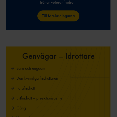
tränar veteranfriidrott.
Till föreläsningarna
Genvägar – Idrottare
Barn och ungdom
Den kvinnliga friidrottaren
Parafriidrott
Elitfriidrott – prestationscenter
Gång