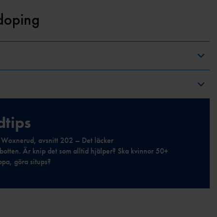
idoping
dtips
 Woxnerud, avsnitt 202 –
Det läcker
botten. Är knip det som alltid hjälper? Ska kvinnor 50+
ppa, göra situps?