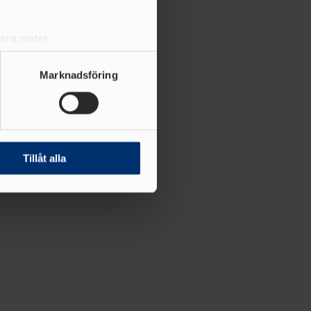
lera meter
ryck)
ljsektionen
. Du kan ändra
Marknadsföring
andahålla funktioner för
n information från din enhet
 tur kombinera informationen
Tillåt alla
deras tjänster.