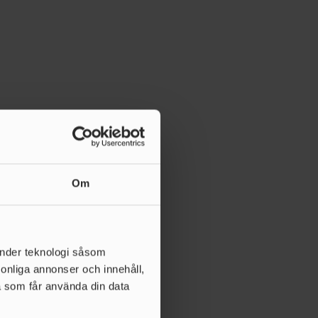
Om
änder teknologi såsom
rsonliga annonser och innehåll,
a som får använda din data