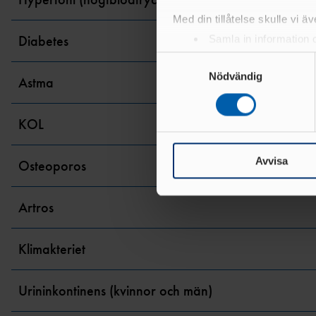
Med din tillåtelse skulle vi äve
Diabetes
Samla in information 
Identifiera din enhet 
Samtyckesval
Ta reda på mer om hur dina pe
Nödvändig
Astma
eller dra tillbaka ditt samtyc
KOL
Vi använder enhetsidentifierar
sociala medier och analysera 
till de sociala medier och a
Avvisa
Osteoporos
med annan information som du 
Artros
Klimakteriet
Urininkontinens (kvinnor och män)