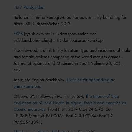
1177 Vårdguiden
Bellardini H & Tonkonogi M. Senior power – Styrketräning för
äldre. SISU Idrottsböcker. 2013.
FYSS
(fysisk aktivitet i sjukdomsprevention och
sjukdomsbehandling) – Evidensbaserad kunskap
Heazlewood, I. et al. Injury location, type and incidence of male
and female athletes competing at the world masters games.
Journal of Science and Medicine in Sport, Volume 20, e51 –
e52
Janusinfo Region Stockholm.
Riktlinjer för behandling av
urininkontinens
Oikawa SY, Holloway TM, Phillips SM.
The Impact of Step
Reduction on Muscle Health in Aging: Protein and Exercise as
Countermeasures
. Front Nutr. 2019 May 24;6:75. doi:
10.3389/fnut.2019.00075. PMID: 31179284; PMCID:
PMC6543894.