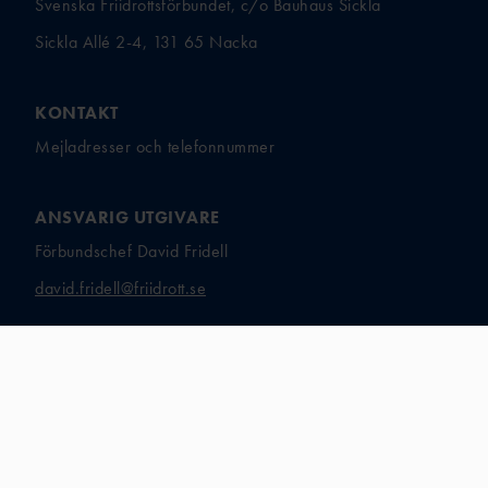
Svenska Friidrottsförbundet, c/o Bauhaus Sickla
Sickla Allé 2-4, 131 65 Nacka
KONTAKT
Mejladresser och telefonnummer
ANSVARIG UTGIVARE
Förbundschef David Fridell
david.fridell@friidrott.se
ORG.NR
802001-0719
BANKGIRO
332-1387