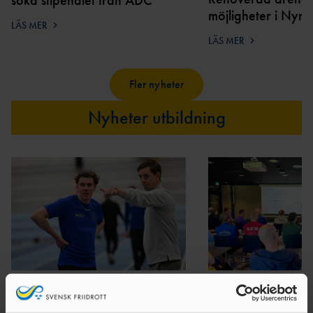
möjligheter i Nyn
LÄS MER
LÄS MER
Fler nyheter
Nyheter utbildning
24 JULI 2026 | 11:50 | UTBILDNING
19 MAJ 2026 | 11:01 
Hög tid för hopptränare att
Friidrottstränare 3