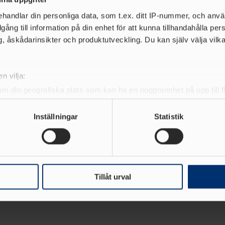
handlar din personliga data, som t.ex. ditt IP-nummer, och anv
illgång till information på din enhet för att kunna tillhandahålla pe
, åskådarinsikter och produktutveckling. Du kan själv välja vilk
Officiella partners
n vilja:
om din geografiska plats som kan ha en noggrannhet på upp till f
genom att aktivt skanna den för specifika kännetecken (fingeravt
rsonliga uppgifter behandlas och ställ in dina preferenser i
deta
Inställningar
Statistik
ke när som helst från cookie-förklaringen.
e för att anpassa innehållet och annonserna till användarna, tillh
vår trafik. Vi vidarebefordrar även sådana identifierare och anna
nnons- och analysföretag som vi samarbetar med. Dessa kan i sin
Tillåt urval
har tillhandahållit eller som de har samlat in när du har använt 