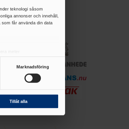
änder teknologi såsom
rsonliga annonser och innehåll,
a som får använda din data
lera meter
ryck)
ljsektionen
. Du kan ändra
Marknadsföring
andahålla funktioner för
n information från din enhet
 tur kombinera informationen
Tillåt alla
deras tjänster.