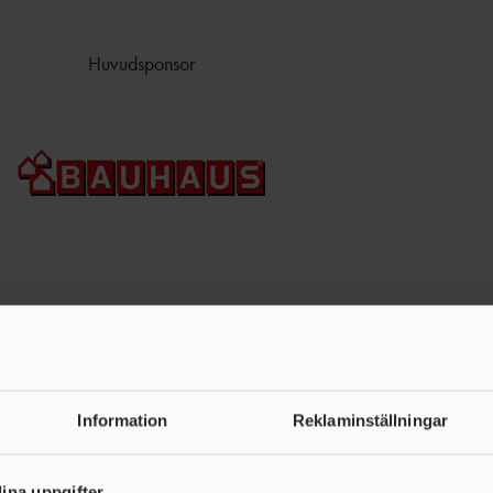
Huvudsponsor
Team partners
Information
Reklaminställningar
ina uppgifter