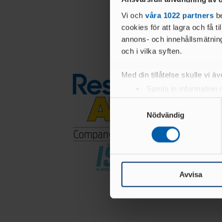
Vi och
våra 1022 partners
be
cookies för att lagra och få t
annons- och innehållsmätning
och i vilka syften.
Med din tillåtelse skulle vi äve
Samla in information 
Identifiera din enhet 
Samtyckesval
Ta reda på mer om hur dina pe
Nödvändig
eller dra tillbaka ditt samtyc
Vi använder enhetsidentifierar
sociala medier och analysera 
till de sociala medier och a
Avvisa
med annan information som du 