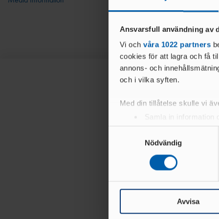
Ansvarsfull användning av d
Vi och
våra 1022 partners
be
cookies för att lagra och få t
annons- och innehållsmätning
och i vilka syften.
Med din tillåtelse skulle vi äve
Samla in information 
Identifiera din enhet 
Samtyckesval
Ta reda på mer om hur dina pe
Nödvändig
eller dra tillbaka ditt samtyc
Vi använder enhetsidentifierar
sociala medier och analysera 
till de sociala medier och a
Avvisa
med annan information som du 