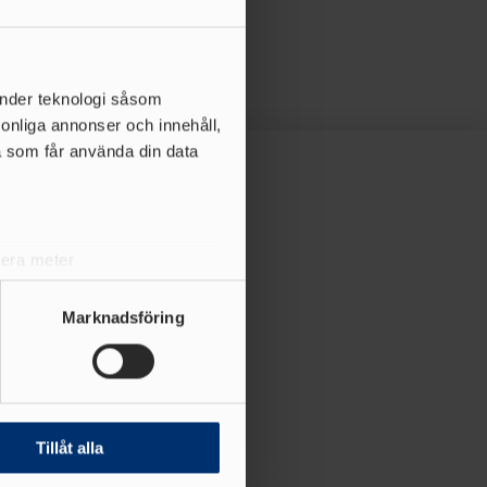
änder teknologi såsom
rsonliga annonser och innehåll,
a som får använda din data
lera meter
ryck)
ljsektionen
. Du kan ändra
Marknadsföring
andahålla funktioner för
n information från din enhet
 tur kombinera informationen
Tillåt alla
deras tjänster.