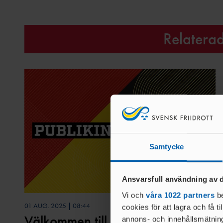
Relatera
Samtycke
Ansvarsfull användning av d
Vi och
våra 1022 partners
be
01 AUG. 2025 | 08:44
cookies för att lagra och få t
Välkommen till Friidrotts-SM
annons- och innehållsmätning