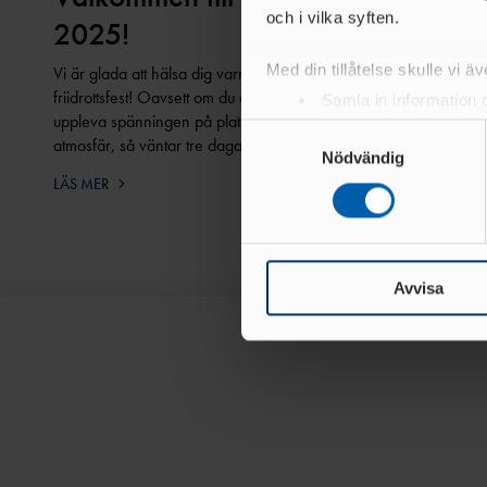
och i vilka syften.
2025!
Med din tillåtelse skulle vi äve
Vi är glada att hälsa dig varmt välkommen till årets stora
friidrottsfest! Oavsett om du är här för att heja fram din favorit,
Samla in information 
uppleva spänningen på plats eller bara njuta av en fantastisk
Identifiera din enhet 
Samtyckesval
atmosfär, så väntar tre dagar fyllda av idrottsglädje, toppre…
Ta reda på mer om hur dina pe
Nödvändig
eller dra tillbaka ditt samtyc
LÄS MER
Vi använder enhetsidentifierar
sociala medier och analysera 
till de sociala medier och a
Avvisa
med annan information som du 