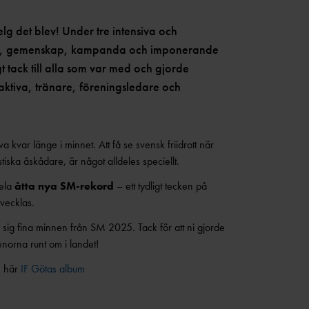
lg det blev! Under tre intensiva och
dje, gemenskap, kampanda och imponerande
igt tack till alla som var med och gjorde
 aktiva, tränare, föreningsledare och
var länge i minnet. Att få se svensk friidrott när
iska åskådare, är något alldeles speciellt.
hela
åtta nya SM-rekord
– ett tydligt tecken på
tvecklas.
sig fina minnen från SM 2025. Tack för att ni gjorde
renorna runt om i landet!
m här
IF Götas album