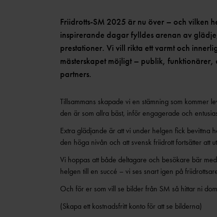
Friidrotts-SM 2025 är nu över – och vilken he
inspirerande dagar fylldes arenan av glä
prestationer. Vi vill rikta ett varmt och innerl
mästerskapet möjligt – publik, funktionärer,
partners.
Tillsammans skapade vi en stämning som kommer leva k
den är som allra bäst, inför engagerade och entusiast
Extra glädjande är att vi under helgen fick bevittna 
den höga nivån och att svensk friidrott fortsätter att u
Vi hoppas att både deltagare och besökare bär med 
helgen till en succé – vi ses snart igen på friidrottsa
Och för er som vill se bilder från SM så hittar ni do
(Skapa ett kostnadsfritt konto för att se bilderna)