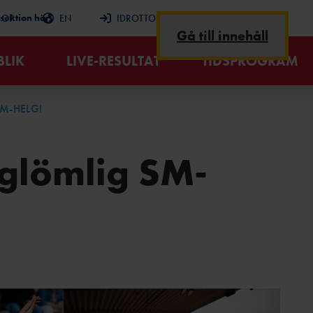
 sektion här
HOP
EN
IDROTTONLINE
RSS
Gå till innehåll
BLIK
LIVE-RESULTAT
TIDSPROGRAM
M-HELG!
rglömlig SM-