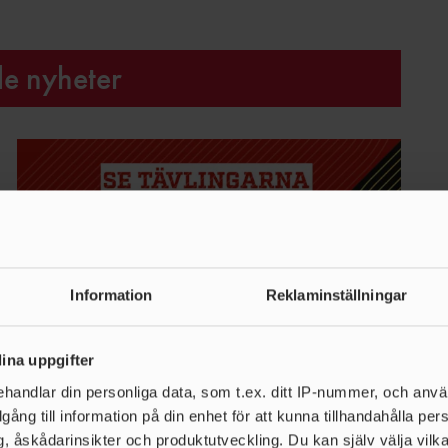
de nyheter
Information
Reklaminställningar
ina uppgifter
handlar din personliga data, som t.ex. ditt IP-nummer, och anv
31 JULI 2025 | 10:16
illgång till information på din enhet för att kunna tillhandahålla pe
Idag tjuvstartar SM i Kil – med
, åskådarinsikter och produktutveckling. Du kan själv välja vilk