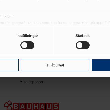
10 000 meter och gång på
programmet!
n vilja:
Svenska Mästerskapen i friidrott drar igång redan idag med
en riktig rivstart: 10 000 meter och gångtävlingar står på
om din geografiska plats som kan ha en noggrannhet på upp till f
schemat när SM smygstartar i Kil inför helgens huvudtävlingar
genom att aktivt skanna den för specifika kännetecken (fingeravt
på Sola Arena i Karlstad.
rsonliga uppgifter behandlas och ställ in dina preferenser i
deta
Inställningar
Statistik
ke när som helst från cookie-förklaringen.
LÄS MER
e för att anpassa innehållet och annonserna till användarna, tillh
vår trafik. Vi vidarebefordrar även sådana identifierare och anna
nnons- och analysföretag som vi samarbetar med. Dessa kan i sin
Tillåt urval
har tillhandahållit eller som de har samlat in när du har använt 
Huvudsponsor