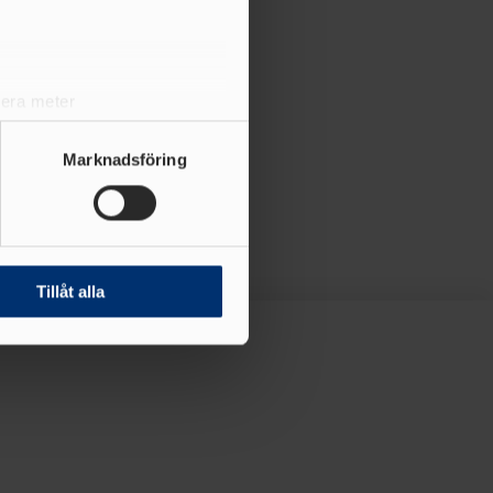
lera meter
ryck)
ljsektionen
. Du kan ändra
Marknadsföring
andahålla funktioner för
n information från din enhet
 tur kombinera informationen
Tillåt alla
deras tjänster.