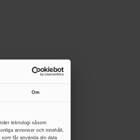
Om
änder teknologi såsom
rsonliga annonser och innehåll,
a som får använda din data