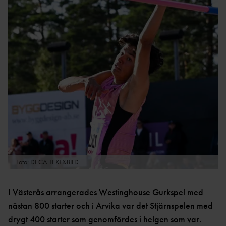
ARKI
DM-
V
TÄVLINGAR
ÅRSMÖT
REGIONSMÄSTERSKAP
E
EN
202
6
202
DISTRIKTSREKO
5
RD
Foto: DECA TEXT&BILD
202
4
I Västerås arrangerades Westinghouse Gurkspel med
nästan 800 starter och i Arvika var det Stjärnspelen med
TIDIGARE
drygt 400 starter som genomfördes i helgen som var.
ÅR