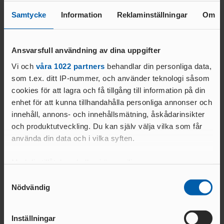
Samtycke
Information
Reklaminställningar
Om
Johanna Sundén
Ansvarsfull användning av dina uppgifter
Vi och
våra 1022 partners
behandlar din personliga data,
Var några av mängder med resultat under den gångna helgen.
som t.ex. ditt IP-nummer, och använder teknologi såsom
Södra Svealand kommer vara i blickpunkten även den kommande
cookies för att lagra och få tillgång till information på din
helgen, då Friidrotts-SM genomförs på Sola Arena i Karlstad
enhet för att kunna tillhandahålla personliga annonser och
fredag till söndag. Men innan det så tjuvstartar SM-tävlingarna
innehåll, annons- och innehållsmätning, åskådarinsikter
med gång och 10000 meter på Sannerudsvallen i Kil – där
och produktutveckling. Du kan själv välja vilka som får
banrekordet för herrar på 10000 meter innehas av Jonny
använda din data och i vilka syften.
Danielsson från Kvarnsvedens GoIF med 28.28,94 från 1988.
Med din tillåtelse skulle vi även vilja:
T
ext och Bild: DECA TEXT&BILD
Samla in information om din geografiska plats
Samtyckesval
Nödvändig
som kan ha en noggrannhet på upp till flera meter
Identifiera din enhet genom att aktivt skanna den
för specifika kännetecken (fingeravtryck)
Relaterade nyheter
Inställningar