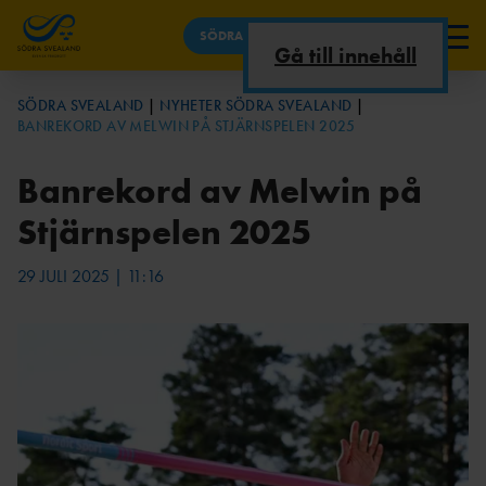
SÖDRA SVEALAND
Gå till innehåll
NYHETER SÖDRA SVEALAND
SÖDRA SVEALAND
NYHETER SÖDRA SVEALAND
BANREKORD AV MELWIN PÅ STJÄRNSPELEN 2025
TÄVLINGAR
OM
TÄVLINGSKALEND
OSS
ER
Banrekord av Melwin på
UTBILDNINGAR
Stjärnspelen 2025
OM DISTRIKTET
LÖPARSERIE
KONTAKTA
29 JULI 2025 | 11:16
DOKUMENT
N
OSS
KOMMITTÉ
MÄLARSERIE
ER
N