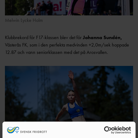
Melwin Lycke Holm
Klubbrekord för F17-klassen blev det för
Johanna Sundén,
Västerås FK, som i den perfekta medvinden +2,0m/sek hoppade
12.87 och vann seniorklassen med det på Arosvallen.