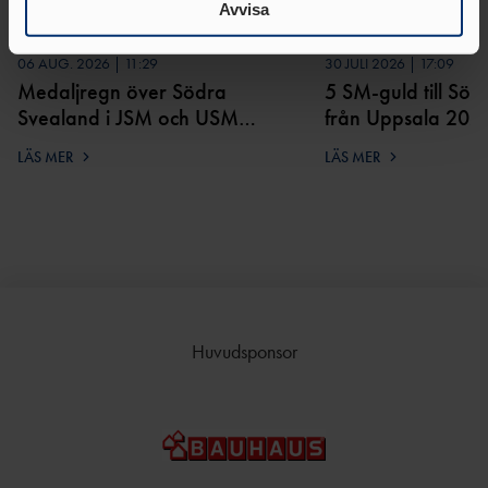
samlat in när du har använt deras tjänster.
Avvisa
06 AUG. 2026 | 11:29
30 JULI 2026 | 17:09
Medaljregn över Södra
5 SM-guld till Sö
Svealand i JSM och USM
från Uppsala 202
2026
LÄS MER
LÄS MER
Huvudsponsor