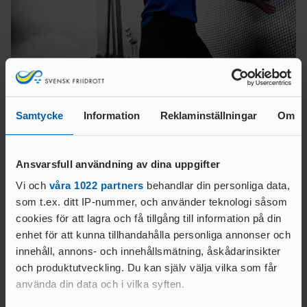
Linn Gabrielli Gustafsson
Samtycke
Information
Reklaminställningar
Om
Trea och den yngsta i trion på galan i Norrköping var
Julia
Karlsson
från KFUM Örebro som stannade på 40.62 denna dag.
Ansvarsfull användning av dina uppgifter
Vi och
våra 1022 partners
behandlar din personliga data,
som t.ex. ditt IP-nummer, och använder teknologi såsom
cookies för att lagra och få tillgång till information på din
enhet för att kunna tillhandahålla personliga annonser och
innehåll, annons- och innehållsmätning, åskådarinsikter
och produktutveckling. Du kan själv välja vilka som får
använda din data och i vilka syften.