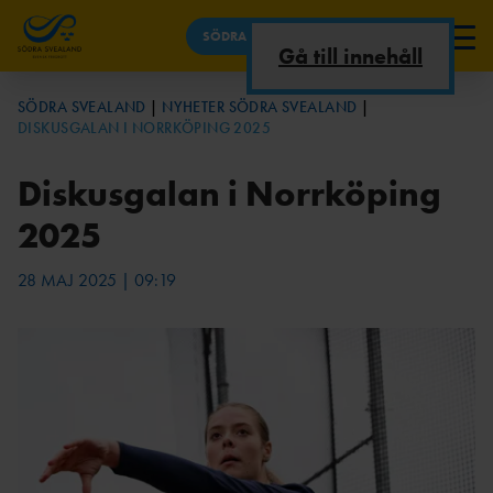
SÖDRA SVEALAND
Gå till innehåll
NYHETER SÖDRA SVEALAND
SÖDRA SVEALAND
NYHETER SÖDRA SVEALAND
DISKUSGALAN I NORRKÖPING 2025
TÄVLINGAR
OM
TÄVLINGSKALEND
OSS
ER
Diskusgalan i Norrköping
UTBILDNINGAR
2025
OM DISTRIKTET
LÖPARSERIE
KONTAKTA
28 MAJ 2025 | 09:19
DOKUMENT
N
OSS
KOMMITTÉ
MÄLARSERIE
ER
N