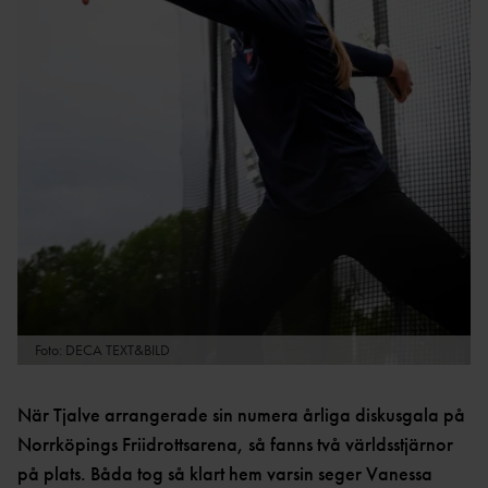
ARKI
DM-
V
TÄVLINGAR
ÅRSMÖT
REGIONSMÄSTERSKAP
E
EN
202
6
202
DISTRIKTSREKO
5
RD
Foto: DECA TEXT&BILD
202
4
När Tjalve arrangerade sin numera årliga diskusgala på
Norrköpings Friidrottsarena, så fanns två världsstjärnor
TIDIGARE
på plats. Båda tog så klart hem varsin seger Vanessa
ÅR