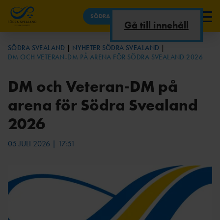
SÖDRA SVEALAND
Gå till innehåll
NYHETER SÖDRA SVEALAND
SÖDRA SVEALAND
NYHETER SÖDRA SVEALAND
DM OCH VETERAN-DM PÅ ARENA FÖR SÖDRA SVEALAND 2026
TÄVLINGAR
OM
TÄVLINGSKALEND
OSS
ER
DM och Veteran-DM på
UTBILDNINGAR
arena för Södra Svealand
OM DISTRIKTET
2026
LÖPARSERIE
KONTAKTA
DOKUMENT
N
OSS
05 JULI 2026 | 17:51
KOMMITTÉ
MÄLARSERIE
ER
N