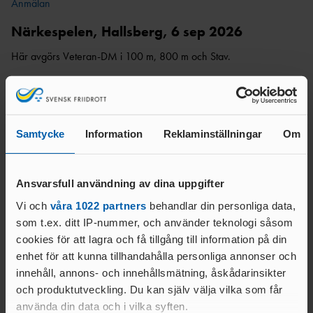
Anmälan
Närkespelen, Hallsberg, 6 sep 2026
Här avgörs Veteran-DM i 100 m, 800 m och Stav.
Läs mer
Anmälan
Välkomna önskar arrangörerna i samarbete med Södra Svealands
Samtycke
Information
Reklaminställningar
Om
Friidrottsförbund!
Ansvarsfull användning av dina uppgifter
Vi och
våra 1022 partners
behandlar din personliga data,
Relaterade nyheter
som t.ex. ditt IP-nummer, och använder teknologi såsom
cookies för att lagra och få tillgång till information på din
enhet för att kunna tillhandahålla personliga annonser och
innehåll, annons- och innehållsmätning, åskådarinsikter
och produktutveckling. Du kan själv välja vilka som får
använda din data och i vilka syften.