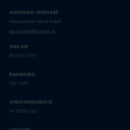
ANSVARIG UTGIVARE
Förbundschef David Fridell
david.fridell@friidrott.se
ORG.NR
802001-0719
BANKGIRO
332-1387
UTGIVNINGSBEVIS
Nr 2008-033
COOKIES