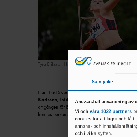
Tyra Eriksson Hartman
Samtycke
När ”East Sweden Games” avgjordes på Campus Vall
Karlsson
, Eskilstuna FI , den kvinnliga spjutkastni
Ansvarsfull användning av d
omgången för Eunice, då spjut seglade iväg och lan
Vi och
våra 1022 partners
be
hennes personbästa från Bålsta vid samma tid ifjol.
cookies för att lagra och få t
annons- och innehållsmätning
och i vilka syften.