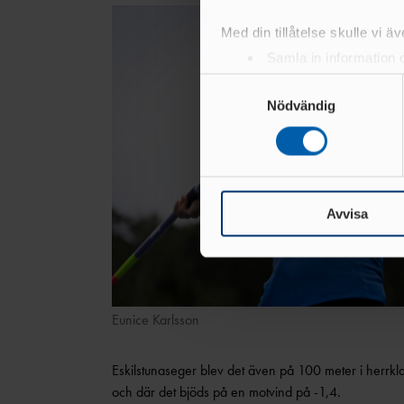
Med din tillåtelse skulle vi äve
Samla in information 
Identifiera din enhet 
Samtyckesval
Ta reda på mer om hur dina pe
Nödvändig
eller dra tillbaka ditt samtyc
Vi använder enhetsidentifierar
sociala medier och analysera 
till de sociala medier och a
Avvisa
med annan information som du 
Eunice Karlsson
Eskilstunaseger blev det även på 100 meter i herrkl
och där det bjöds på en motvind på -1,4.