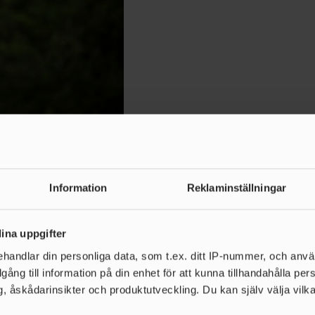
Information
Reklaminställningar
a i Linköping så blev det seger för
Eunice
ngen. Och där det blev något av en pärla i den tredje
ina uppgifter
dade på hela 52.09. - bara två centimeter från
handlar din personliga data, som t.ex. ditt IP-nummer, och anv
illgång till information på din enhet för att kunna tillhandahålla pe
, åskådarinsikter och produktutveckling. Du kan själv välja vilk