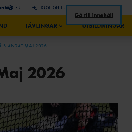
on här
EN
IDROTTONLINE
RSS
Gå till innehåll
AND
TÄVLINGAR
UTBILDNINGAR
Å BLANDAT MAJ 2026
RIEN
TA OSS
MÄLARSERIEN
KOMMITTÉER
 Maj 2026
TSREKORD
TIDIGARE ÅR