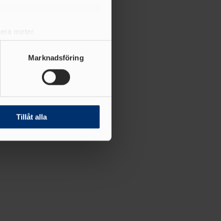
lera meter
ryck)
ljsektionen
. Du kan ändra
Marknadsföring
andahålla funktioner för
n information från din enhet
 tur kombinera informationen
Tillåt alla
deras tjänster.