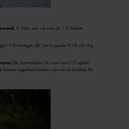
Dawood
, IF Göta, som var tvåa på 7.10 bakom
seger i P15-tresteget, där han hoppade 11.38 och slog
tmann
från Katrineholms SK, som vann F17-spjutet
r hennes segerkast innebar nytt svenskt årsbästa för