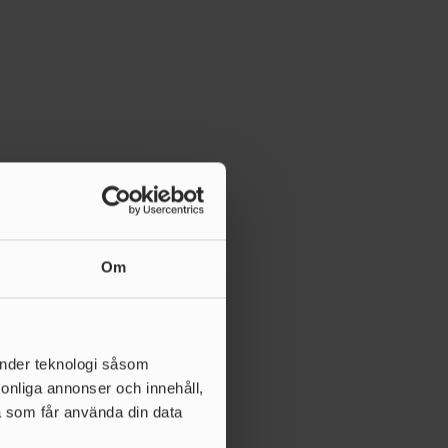
Om
änder teknologi såsom
rsonliga annonser och innehåll,
a som får använda din data