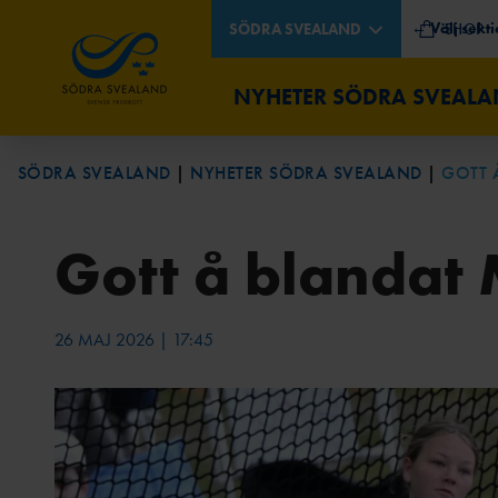
← Välj sekti
SÖDRA SVEALAND
SHOP
NYHETER SÖDRA SVEAL
SÖDRA SVEALAND
NYHETER SÖDRA SVEALAND
GOTT 
TÄVLINGSKALENDER
OM OSS
LÖPARSE
KONTAK
Gott å blandat
REGIONSMÄSTERSKAPEN
ÅRSMÖTE
DISTRIK
2026
26 MAJ 2026 | 17:45
2025
2024