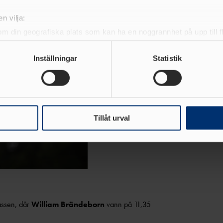
n vilja:
om din geografiska plats som kan ha en noggrannhet på upp till f
genom att aktivt skanna den för specifika kännetecken (fingeravt
rsonliga uppgifter behandlas och ställ in dina preferenser i
deta
Inställningar
Statistik
ke när som helst från cookie-förklaringen.
e för att anpassa innehållet och annonserna till användarna, tillh
vår trafik. Vi vidarebefordrar även sådana identifierare och anna
nnons- och analysföretag som vi samarbetar med. Dessa kan i sin
Tillåt urval
har tillhandahållit eller som de har samlat in när du har använt 
assen, där
William Brändeborn
vann på 11,35