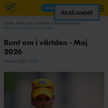
SÖDRA SVEALAND
Gå till innehåll
NYHETER SÖDRA SVEALAND
SÖDRA SVEALAND
NYHETER SÖDRA SVEALAND
RUNT OM I VÄRLDEN - MAJ 2026
TÄVLINGAR
OM
TÄVLINGSKALEND
OSS
ER
Runt om i världen - Maj
UTBILDNINGAR
2026
OM DISTRIKTET
LÖPARSERIE
KONTAKTA
19 MAJ 2026 | 12:05
DOKUMENT
N
OSS
KOMMITTÉ
MÄLARSERIE
ER
N