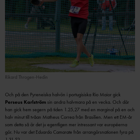
Rikard Throgen-Hedin
Och på den Pyreneiska halvön i portugisiska Rio Maior gick
Perseus Karlström
sin andra halvmara på en vecka. Och där
han gick hem segern på tiden 1.25,27 med en marginal på en och
halv minut till tvåan Matheus Correa från Brasilien. Men ett EM-år
som detta så är det ju egentligen mer intressant var européerna
gör. Nu var det Eduardo Camarate från arrangörsnationen fyra på
1.31.52.