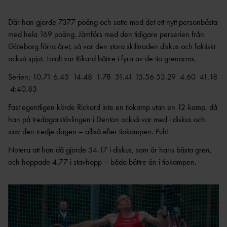
Där han gjorde 7377 poäng och satte med det ett nytt personbästa
med hela 169 poäng. Jämförs med den tidigare perserien från
Göteborg förra året, så var den stora skillnaden diskus och faktiskt
också spjut. Totalt var Rikard bättre i fyra av de tio grenarna.
Serien: 10.71 6.45 14.48 1.78 51.41 15.56 53.29 4.60 41.18
4:40.83
Fast egentligen körde Rickard inte en tiokamp utan en 12-kamp, då
han på tredagarstävlingen i Denton också var med i diskus och
stav den tredje dagen – alltså efter tiokampen. Puh!
Notera att han då gjorde 54.17 i diskus, som är hans bästa gren,
och hoppade 4.77 i stavhopp – båda bättre än i tiokampen.