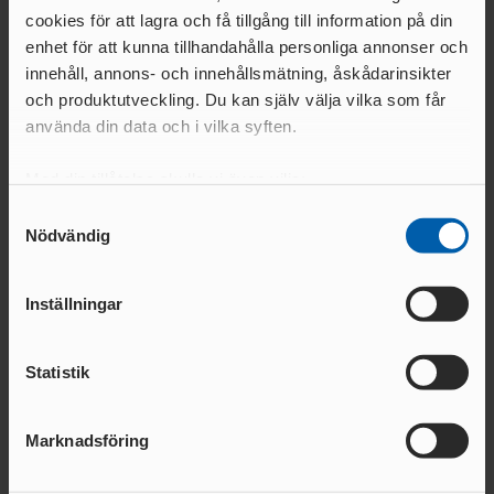
cookies för att lagra och få tillgång till information på din
enhet för att kunna tillhandahålla personliga annonser och
innehåll, annons- och innehållsmätning, åskådarinsikter
och produktutveckling. Du kan själv välja vilka som får
använda din data och i vilka syften.
Emilia Malmehed
Med din tillåtelse skulle vi även vilja:
Samla in information om din geografiska plats
Samtyckesval
Nödvändig
som kan ha en noggrannhet på upp till flera meter
Identifiera din enhet genom att aktivt skanna den
för specifika kännetecken (fingeravtryck)
Inställningar
Ta reda på mer om hur dina personliga uppgifter
behandlas och ställ in dina preferenser i
detaljsektionen
.
Statistik
Du kan ändra eller dra tillbaka ditt samtycke när som
helst från cookie-förklaringen.
Marknadsföring
Vi använder enhetsidentifierare för att anpassa innehållet
och annonserna till användarna, tillhandahålla funktioner
Carolin Näslund