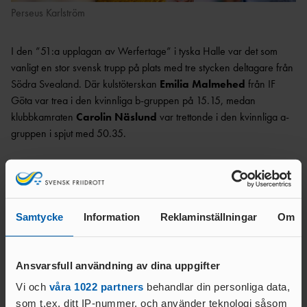
Perseus Karlström
I den ”51:a upplagan av Werfertage” i tyska Halle var det som
vanligt en stor svensk trupp på plats med tre stycken deltagare från
Södra Svealand. Där kulstöterskan
Emilia Malmehed
från IF
Göta var trea i den kvinnliga b-gruppen på 15.15, medan
klubbkamraten
Carolin Näslund
var trettonde i den kvinnliga a-
gruppen i spjut med 50.35.
Samtycke
Information
Reklaminställningar
Om
Ansvarsfull användning av dina uppgifter
Vi och
våra 1022 partners
behandlar din personliga data,
som t.ex. ditt IP-nummer, och använder teknologi såsom