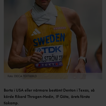
ARKI
DM-
V
TÄVLINGAR
ÅRSMÖT
REGIONSMÄSTERSKAP
E
EN
202
6
202
DISTRIKTSREKO
5
RD
Foto: DECA TEXT&BILD
202
4
Borta i USA eller närmare bestämt Denton i Texas, så
körde Rikard Throgen-Hedin, IF Göta, årets första
TIDIGARE
tiokamp.
ÅR