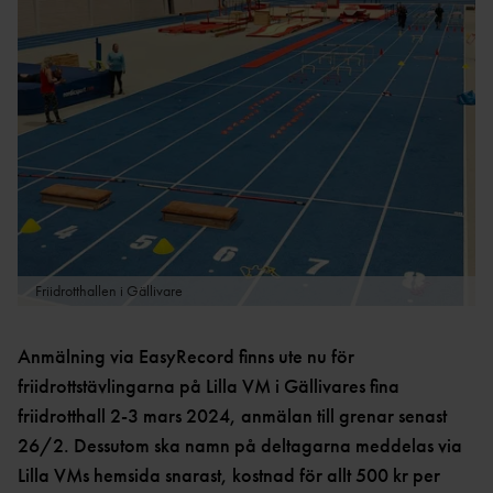
VÄSTERBOTTE
PRIX
N
BARENTS
IDROTTSHÖGSKOLAN I
GAMES
STATISTI
UMEÅ
K
TÄVLINGSANSÖK
AN
NORRBOTTE
N
STATISTI
K
Friidrotthallen i Gällivare
RESULTAT OCH
STATISTIK
Anmälning via EasyRecord finns ute nu för
friidrottstävlingarna på Lilla VM i Gällivares fina
friidrotthall 2-3 mars 2024, anmälan till grenar senast
26/2. Dessutom ska namn på deltagarna meddelas via
Lilla VMs hemsida snarast, kostnad för allt 500 kr per