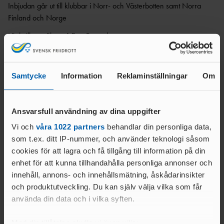
Inbjudan går ut till klubbar i Norr- och Västerbotten samt Norra
Finland och Norge
Länk till anmälan på EasyRecord
https://www.easyrecord.se/entry?yohzTT
Michael, Emma och Tony (tävlingsledare friidrott)
Samtycke
Information
Reklaminställningar
Om
Relaterade nyheter
Ansvarsfull användning av dina uppgifter
Vi och
våra 1022 partners
behandlar din personliga data,
som t.ex. ditt IP-nummer, och använder teknologi såsom
cookies för att lagra och få tillgång till information på din
enhet för att kunna tillhandahålla personliga annonser och
innehåll, annons- och innehållsmätning, åskådarinsikter
och produktutveckling. Du kan själv välja vilka som får
använda din data och i vilka syften.
Med din tillåtelse skulle vi även vilja: