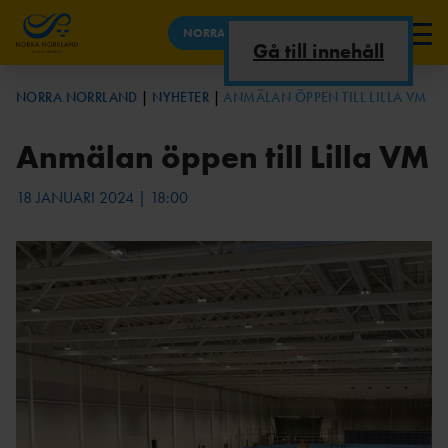
NORRA NORRLAND
Gå till innehåll
OM DISTRIKTET
NORRA NORRLAND
NYHETER
ANMÄLAN ÖPPEN TILL LILLA VM
TÄVLINGSKALEND
OM
UTBILDNING
TÄVLINGAR
Anmälan öppen till Lilla VM
ER
DISTRIKTET/KONTAKT
UTVECKLINGSTRÄFF
UTBILDNING
NORRLAND
SERVICEAVGI
18 JANUARI 2024 | 18:00
FT
VETERAN
VÅRA
TÄVLINGAR
FÖRENINGAR
PARAFRIIDROTT
FRIIDROTT PÅ
NORRLANDSMÄSTERSKAP
UNGDOMSKOMMI
GYMNASIET
EN
TTÉ
NYHETER
DM NORRA
NIU
ÅRSMÖTESHANDLING
NORRLAND
SKELLEFTEÅ
AR
TÄVLINGAR I NORRA
RIG
FINLAND
UMEÅ
VÄSTERBOTTENS GRAND