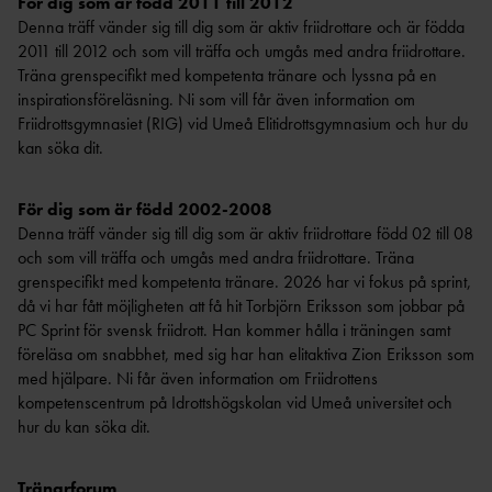
För dig som är född 2011 till 2012
VÄSTERBOTTE
PRIX
Denna träff vänder sig till dig som är aktiv friidrottare och är födda
N
BARENTS
2011 till 2012 och som vill träffa och umgås med andra friidrottare.
IDROTTSHÖGSKOLAN I
GAMES
Träna grenspecifikt med kompetenta tränare och lyssna på en
STATISTI
UMEÅ
inspirationsföreläsning. Ni som vill får även information om
K
Friidrottsgymnasiet (RIG) vid Umeå Elitidrottsgymnasium och hur du
kan söka dit.
TÄVLINGSANSÖK
AN
NORRBOTTE
För dig som är född 2002-2008
N
Denna träff vänder sig till dig som är aktiv friidrottare född 02 till 08
och som vill träffa och umgås med andra friidrottare. Träna
STATISTI
grenspecifikt med kompetenta tränare. 2026 har vi fokus på sprint,
K
RESULTAT OCH
då vi har fått möjligheten att få hit Torbjörn Eriksson som jobbar på
PC Sprint för svensk friidrott. Han kommer hålla i träningen samt
STATISTIK
föreläsa om snabbhet, med sig har han elitaktiva Zion Eriksson som
med hjälpare. Ni får även information om Friidrottens
kompetenscentrum på Idrottshögskolan vid Umeå universitet och
hur du kan söka dit.
Tränarforum