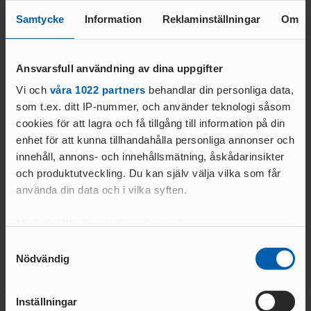
Samtycke
Information
Reklaminställningar
Om
Inbjudan
Ansvarsfull användning av dina uppgifter
Vi och
våra 1022 partners
behandlar din personliga data,
som t.ex. ditt IP-nummer, och använder teknologi såsom
Inbjudan Tränaforum junior
cookies för att lagra och få tillgång till information på din
enhet för att kunna tillhandahålla personliga annonser och
innehåll, annons- och innehållsmätning, åskådarinsikter
och produktutveckling. Du kan själv välja vilka som får
använda din data och i vilka syften.
Program 2026
Med din tillåtelse skulle vi även vilja:
Samla in information om din geografiska plats
Samtyckesval
Nödvändig
som kan ha en noggrannhet på upp till flera meter
Identifiera din enhet genom att aktivt skanna den
för specifika kännetecken (fingeravtryck)
Inställningar