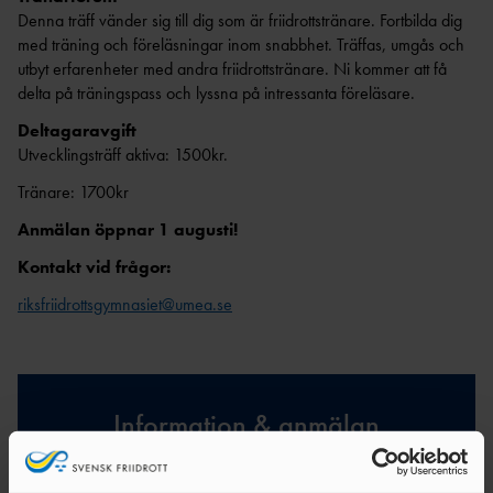
Denna träff vänder sig till dig som är friidrottstränare. Fortbilda dig
med träning och föreläsningar inom snabbhet. Träffas, umgås och
utbyt erfarenheter med andra friidrottstränare. Ni kommer att få
delta på träningspass och lyssna på intressanta föreläsare.
Deltagaravgift
Utvecklingsträff aktiva: 1500kr.
Tränare: 1700kr
Anmälan öppnar 1 augusti!
Kontakt vid frågor:
riksfriidrottsgymnasiet@umea.se
Information & anmälan