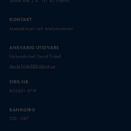
Sickla Allé 2-4, 131 65 Nacka
KONTAKT
Mejladresser och telefonnummer
ANSVARIG UTGIVARE
Förbundschef David Fridell
david.fridell@friidrott.se
ORG.NR
802001-0719
BANKGIRO
332-1387