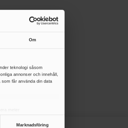
Om
änder teknologi såsom
rsonliga annonser och innehåll,
a som får använda din data
lera meter
ryck)
ljsektionen
. Du kan ändra
Marknadsföring