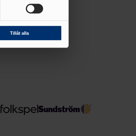
andahålla funktioner för
n information från din enhet
 tur kombinera informationen
Tillåt alla
deras tjänster.