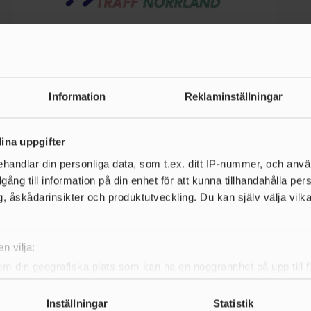
19 JUNI 2026 | 08:00
Information
Reklaminställningar
Utvecklingsträff Umeå 2026!
Utvecklingsträff Norrland arrangeras genom ett samarbete
ina uppgifter
mellan Riksfriidrottsgymnasiet Umeå, Friidrottens
handlar din personliga data, som t.ex. ditt IP-nummer, och anv
kompetenscentrum Idrottshögskola vid Umeå universitet samt
illgång till information på din enhet för att kunna tillhandahålla pe
Norra och Södra Norrlands friidrottsdistrikt.
, åskådarinsikter och produktutveckling. Du kan själv välja vilk
LÄS MER
n vilja:
om din geografiska plats som kan ha en noggrannhet på upp till f
genom att aktivt skanna den för specifika kännetecken (fingeravt
rsonliga uppgifter behandlas och ställ in dina preferenser i
deta
Inställningar
Statistik