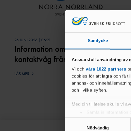
26 JUNI 2026 | 06:21
Samtycke
Information om förändrad
kontaktväg från och med 1 juli
Ansvarsfull användning av d
Vi och
våra 1022 partners
be
LÄS MER
cookies för att lagra och få t
annons- och innehållsmätning
och i vilka syften.
Med din tillåtelse skulle vi äve
Samla in information 
Identifiera din enhet 
Samtyckesval
Ta reda på mer om hur dina pe
Nödvändig