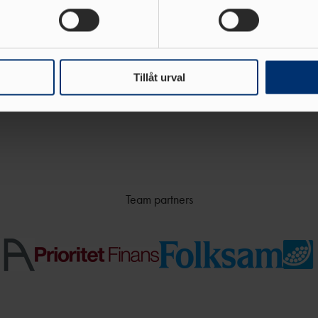
ke när som helst från cookie-förklaringen.
Huvudsponsor
e för att anpassa innehållet och annonserna till användarna, tillh
vår trafik. Vi vidarebefordrar även sådana identifierare och anna
nnons- och analysföretag som vi samarbetar med. Dessa kan i sin
Tillåt urval
har tillhandahållit eller som de har samlat in när du har använt 
Team partners