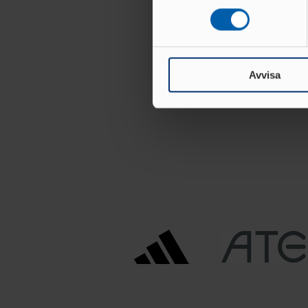
eller dra tillbaka ditt samtyc
Vi använder enhetsidentifierar
sociala medier och analysera 
till de sociala medier och a
Avvisa
med annan information som du 