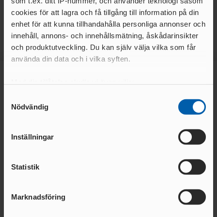
som t.ex. ditt IP-nummer, och använder teknologi såsom
LÄS MER
LÄS MER
cookies för att lagra och få tillgång till information på din
enhet för att kunna tillhandahålla personliga annonser och
innehåll, annons- och innehållsmätning, åskådarinsikter
och produktutveckling. Du kan själv välja vilka som får
använda din data och i vilka syften.
Med din tillåtelse skulle vi även vilja:
Huvudsponsor
Samla in information om din geografiska plats
Samtyckesval
Nödvändig
som kan ha en noggrannhet på upp till flera meter
Identifiera din enhet genom att aktivt skanna den
för specifika kännetecken (fingeravtryck)
Inställningar
Ta reda på mer om hur dina personliga uppgifter
behandlas och ställ in dina preferenser i
detaljsektionen
.
Statistik
Du kan ändra eller dra tillbaka ditt samtycke när som
helst från cookie-förklaringen.
Marknadsföring
Vi använder enhetsidentifierare för att anpassa innehållet
Team partners
och annonserna till användarna, tillhandahålla funktioner