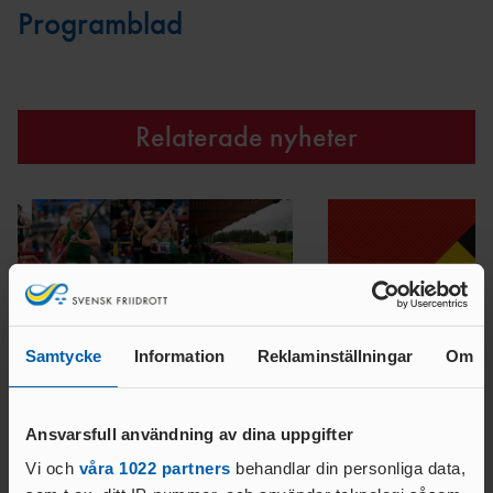
Programblad
Relaterade nyheter
Samtycke
Information
Reklaminställningar
Om
05 AUG. 2025 | 09:56
01 AUG. 2025 | 08:44
Tack för en oförglömlig SM-
Välkommen till Fri
Ansvarsfull användning av dina uppgifter
helg!
2025!
Vi och
våra 1022 partners
behandlar din personliga data,