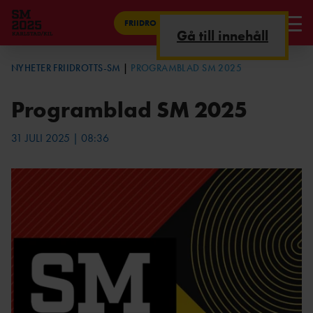
FRIIDROTTS-SM 2025
Gå till innehåll
KÖP BILJETTER
NYHETER FRIIDROTTS-SM
PROGRAMBLAD SM 2025
PUBLIK
Programblad SM 2025
LIVE-RESULTAT
31 JULI 2025 | 08:36
TIDSPROGRAM
STARTLISTA
INFO FÖR TÄVLANDE
FUNKTIONÄRER
NYHETER FRIIDROTTS-SM
BOENDE