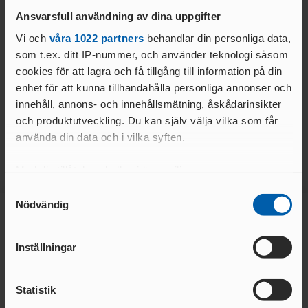
Ansvarsfull användning av dina uppgifter
Vi och
våra 1022 partners
behandlar din personliga data,
som t.ex. ditt IP-nummer, och använder teknologi såsom
05 AUG. 2026 | 09:37
02 AUG. 2026 | 09:53
cookies för att lagra och få tillgång till information på din
JSM22, USM16-17 2026
GM Merch
enhet för att kunna tillhandahålla personliga annonser och
innehåll, annons- och innehållsmätning, åskådarinsikter
LÄS MER
LÄS MER
och produktutveckling. Du kan själv välja vilka som får
använda din data och i vilka syften.
Med din tillåtelse skulle vi även vilja:
Samla in information om din geografiska plats
Samtyckesval
Nödvändig
som kan ha en noggrannhet på upp till flera meter
Identifiera din enhet genom att aktivt skanna den
Huvudsponsor
för specifika kännetecken (fingeravtryck)
Inställningar
Ta reda på mer om hur dina personliga uppgifter
behandlas och ställ in dina preferenser i
detaljsektionen
.
Statistik
Du kan ändra eller dra tillbaka ditt samtycke när som
helst från cookie-förklaringen.