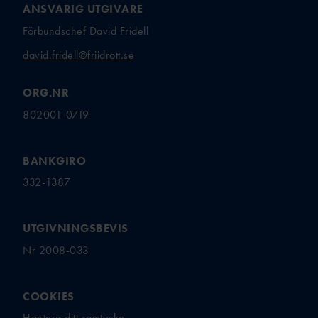
ANSVARIG UTGIVARE
Förbundschef David Fridell
david.fridell@friidrott.se
ORG.NR
802001-0719
BANKGIRO
332-1387
UTGIVNINGSBEVIS
Nr 2008-033
COOKIES
Hantera ditt samtycke