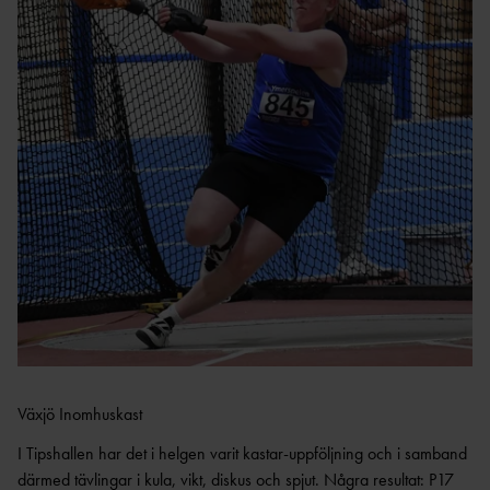
M
DM
STATISTIKARKIV
TÄVLINGAR
BDFIF
NI
U
VÄSTSVENSKA
STATISTIKARKIV
PROJEKT
LÖPARCUPEN
VGFIF
RI
HÄCKPROJEKT
G
STATISTIKARKIV
ET
HFIF
HÖJDPROJEKT
UTTAGNINGSTÄVLING
ET
AR
HYRA
ÖVRIGT
TRESTEGET
GÖTALANDSMÄSTERSKAP
EN
RESULTATBILAGA
VSFIF
DISTRIKTSKAMPE
N
P12/F12 ÅRSBÄSTA VÄSTSVENSKA UTOMHUS
DOKUME
2022
NT
Växjö Inomhuskast
NYHETSBRE
V
I Tipshallen har det i helgen varit kastar-uppföljning och i samband
därmed tävlingar i kula, vikt, diskus och spjut. Några resultat: P17
ANSÖKNING