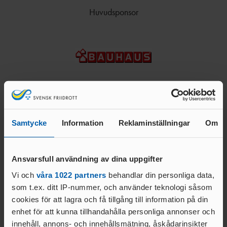
M
DM
STATISTIKARKIV
Huvudsponsor
TÄVLINGAR
BDFIF
NI
U
VÄSTSVENSKA
STATISTIKARKIV
PROJEKT
LÖPARCUPEN
VGFIF
RI
HÄCKPROJEKT
G
STATISTIKARKIV
ET
HFIF
HÖJDPROJEKT
UTTAGNINGSTÄVLING
ET
AR
HYRA
ÖVRIGT
TRESTEGET
GÖTALANDSMÄSTERSKAP
Samtycke
Information
Reklaminställningar
Om
Team partners
EN
RESULTATBILAGA
VSFIF
DISTRIKTSKAMPE
Ansvarsfull användning av dina uppgifter
N
P12/F12 ÅRSBÄSTA VÄSTSVENSKA UTOMHUS
DOKUME
2022
Vi och
våra 1022 partners
behandlar din personliga data,
NT
som t.ex. ditt IP-nummer, och använder teknologi såsom
NYHETSBRE
cookies för att lagra och få tillgång till information på din
V
enhet för att kunna tillhandahålla personliga annonser och
ANSÖKNING
innehåll, annons- och innehållsmätning, åskådarinsikter