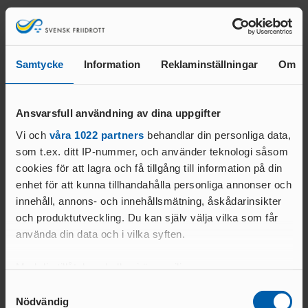
Samtycke
Information
Reklaminställningar
Om
Ansvarsfull användning av dina uppgifter
Vi och
våra 1022 partners
behandlar din personliga data,
som t.ex. ditt IP-nummer, och använder teknologi såsom
cookies för att lagra och få tillgång till information på din
enhet för att kunna tillhandahålla personliga annonser och
innehåll, annons- och innehållsmätning, åskådarinsikter
Markus Andersson
och produktutveckling. Du kan själv välja vilka som får
Nadja Casadei
Kansliansvarig 65 %
använda din data och i vilka syften.
Verksamhetsansvarig 50 %
markus.ostsvenska@friidrott.se
nadja.ostsvenska@friidrott.se
Tel. 0733-68 84 60. Ort:
Med din tillåtelse skulle vi även vilja:
Tel. 0763-37 78 94
Nybro
Övergripande ansvar för
Samla in information om din geografiska plats
Samtyckesval
Ansvar för: Ekonomi,
förbundets verksamhet
Nödvändig
som kan ha en noggrannhet på upp till flera meter
kommunikation (med Nadja),