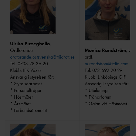
LÄGER
TÄVLINGSBESTÄMMELSER
UTMÄRKELS
ER
PROJEKT WOODLAND
GÖTALANDSMÄSTERS
TRAIL
KAP
LÖRDAGSTRÄNINGAR I
LAG-UDM 13+17
VÄXJÖ
ÅR
DOKUMENT/ARK
Ulrika Pizzeghello
,
15 TRÄNINGSPASS FÖR NYA
FRIIDROTTSCUPEN 11
IV
Ordförande
Monica Randström
, vice
BARNGRUPPER
ÅR
ordforande.ostsvenska@friidrott.se
ordf.
MÖTEN,
LÄNSMÄSTERSK
Tel. 0703-78 36 20
m.randstrom@telia.com
PROTOKOLL
AP
Klubb: IFK Växjö
Tel. 073-692 20 29
NYHETSBRE
ARRANGÖRSHJ
Ansvarig i styrelsen för:
Klubb: Linköpings GIF
UTVECKLINGSOMRÅD
V
ÄLP
* Styrelsearbetet
Ansvarig i styrelsen för:
EN
ÅRSHJUL
* Personalfrågor
* Utbildning
ÖSTSVENSKA
* Höstmötet
* Tränarforum
PARAFRIIDRO
TT
* Årsmötet
* Galan vid Höstmötet
FUNKTIONÄR
* Förbundsårsmötet
TRYGG FRIIDROTT -
ER
VÄRDEGRUND
TRYGG FRIIDROTT -
SPELREGLER