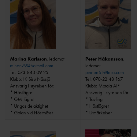
RESULTAT/STATIST
IK
FRIIDROTT OCH STUDIER INOM
1
        
ÖSTSVENSKA
GYMNASTIET - RIG &
NIU
Marina Karlsson
, ledamot
Peter Håkansson
,
UNIVERSITET/HÖGSKOLA - RIU &
minan79@hotmail.com
ledamot
ELV
Tel. 073-843 09 25
pinnen61@telia.com
Klubb: IK Sisu Nässjö
Tel. 070-22 48 167
Ansvarig i styrelsen för:
Klubb: Motala AIF
* Höstlägret
Ansvarig i styrelsen för:
* GM-lägret
* Tävling
* Ungas delaktighet
* Höstlägret
* Galan vid Höstmötet
* Utmärkelser