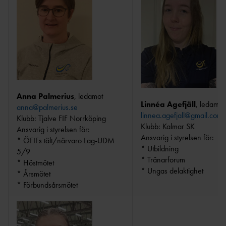
Anna Palmerius
, ledamot
Linnéa Agefjäll
, ledamot
anna@palmerius.se
linnea.agefjall@gmail.com
Klubb: Tjalve FIF Norrköping
Klubb: Kalmar SK
Ansvarig i styrelsen för:
Ansvarig i styrelsen för:
* ÖFIFs tält/närvaro Lag-UDM
* Utbildning
5/9
* Tränarforum
* Höstmötet
* Ungas delaktighet
* Årsmötet
* Förbundsårsmötet