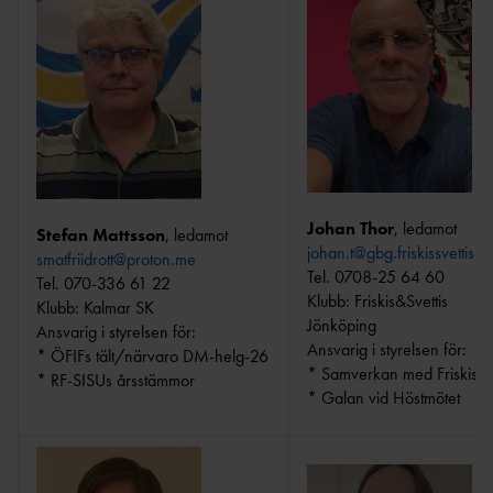
Johan Thor
, ledamot
Stefan Mattsson
, ledamot
johan.t@gbg.friskissvettis.s
smatfriidrott@proton.me
Tel. 0708-25 64 60
Tel. 070-336 61 22
Klubb: Friskis&Svettis
Klubb: Kalmar SK
Jönköping
Ansvarig i styrelsen för:
Ansvarig i styrelsen för:
* ÖFIFs tält/närvaro DM-helg-26
* Samverkan med Friskis
* RF-SISUs årsstämmor
* Galan vid Höstmötet