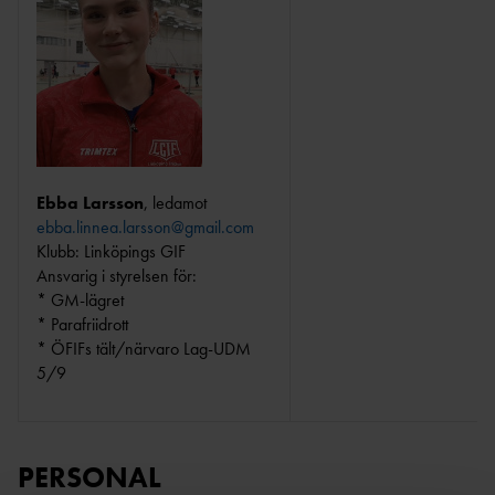
Ebba Larsson
, ledamot
ebba.linnea.larsson@gmail.com
Klubb: Linköpings GIF
Ansvarig i styrelsen för:
* GM-lägret
* Parafriidrott
* ÖFIFs tält/närvaro Lag-UDM
5/9
PERSONAL