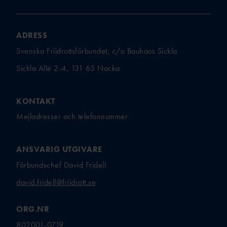
ADRESS
Svenska Friidrottsförbundet, c/o Bauhaus Sickla
Sickla Allé 2-4, 131 65 Nacka
KONTAKT
Mejladresser och telefonnummer
ANSVARIG UTGIVARE
Förbundschef David Fridell
david.fridell@friidrott.se
ORG.NR
802001-0719