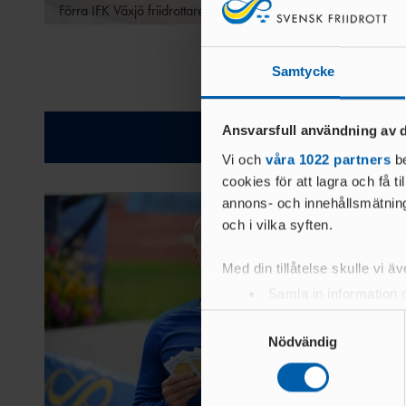
Förra IFK Växjö friidrottaren Carolina Klüft är ambassadör för 
Samtycke
Relatera
Ansvarsfull användning av d
Vi och
våra 1022 partners
be
cookies för att lagra och få t
annons- och innehållsmätning
och i vilka syften.
Med din tillåtelse skulle vi äve
Samla in information 
Identifiera din enhet 
Samtyckesval
Ta reda på mer om hur dina pe
Nödvändig
eller dra tillbaka ditt samtyc
Vi använder enhetsidentifierar