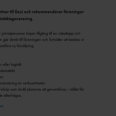
rtner till Eezi och rekommenderar föreningar
intäktsgenerering.
är privatpersoner köper tillgång till en rabattapp och
n går direkt till föreningen och fortsätter att betalas ut
omföra ny försäljning.
 eller logistik
utomatiskt
ten
finansiering av verksamheten
d inköp som ändå planeras att genomföras, i stället för
te efterfrågas.
gar