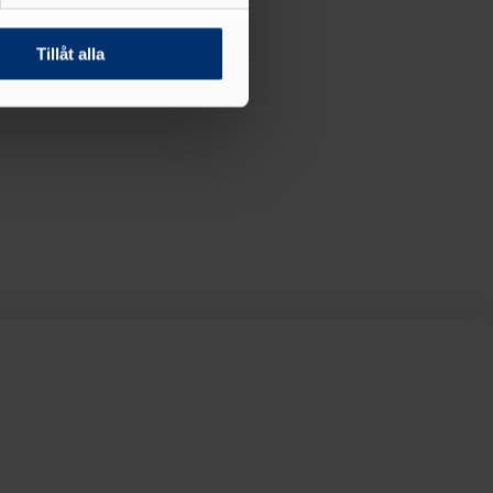
n information från din enhet
 tur kombinera informationen
Tillåt alla
deras tjänster.