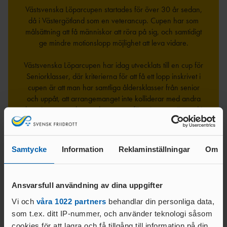
AR
Västsvenska Löparcupen startades för över 30 år sedan,
då i Västergötland som en veterancup. Cupen har som
ÅRSHJ
målsättning att få människor att röra på sig, och samtidigt
UL
ge mindre motionslopp möjlighet att leva vidare.
ARKI
V
Västsvenska Löparcupen har idag utvecklats till en cup för
Seniorklasser, där kriterierna för att få ett lopp inskrivet i
cupen är att man har samtliga åldersklasser från senior
och uppåt, att arrangemanget inte kolliderar med andra
lopp i cupen, och anordnas av en förening som är med i
Friidrottsförbundet.
Information om cupen och dess tävlingar publiceras på
Samtycke
Information
Reklaminställningar
Om
deras egna webbplats, som är länkad nedan:
------>
LÄNK
<------
Ansvarsfull användning av dina uppgifter
Vi och
våra 1022 partners
behandlar din personliga data,
som t.ex. ditt IP-nummer, och använder teknologi såsom
cookies för att lagra och få tillgång till information på din