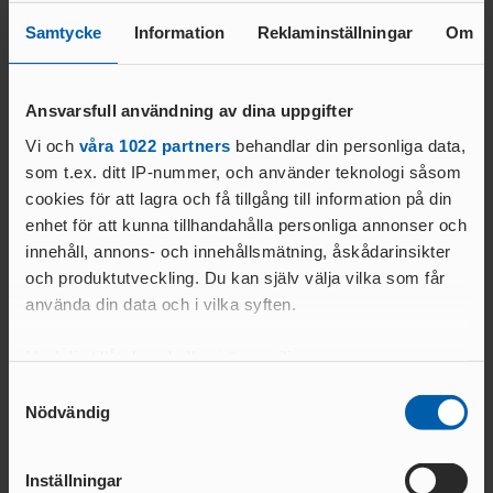
AR
Samtycke
Information
Reklaminställningar
Om
Huvudsponsor
ÅRSHJ
UL
1
        
ARKI
Ansvarsfull användning av dina uppgifter
V
Vi och
våra 1022 partners
behandlar din personliga data,
som t.ex. ditt IP-nummer, och använder teknologi såsom
cookies för att lagra och få tillgång till information på din
enhet för att kunna tillhandahålla personliga annonser och
innehåll, annons- och innehållsmätning, åskådarinsikter
och produktutveckling. Du kan själv välja vilka som får
använda din data och i vilka syften.
Team partners
Med din tillåtelse skulle vi även vilja:
Samla in information om din geografiska plats
Samtyckesval
Nödvändig
som kan ha en noggrannhet på upp till flera meter
Identifiera din enhet genom att aktivt skanna den
för specifika kännetecken (fingeravtryck)
Inställningar