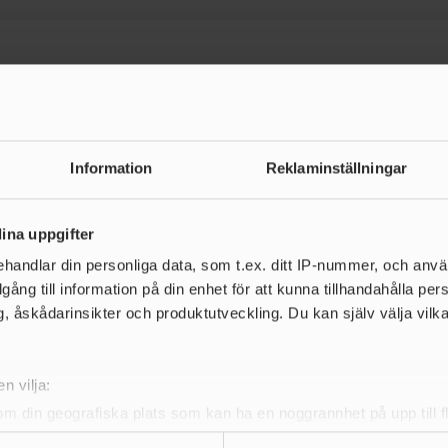
Huvudsponsor
Information
Reklaminställningar
ina uppgifter
handlar din personliga data, som t.ex. ditt IP-nummer, och anv
illgång till information på din enhet för att kunna tillhandahålla pe
, åskådarinsikter och produktutveckling. Du kan själv välja vilk
Team partners
n vilja:
om din geografiska plats som kan ha en noggrannhet på upp till f
genom att aktivt skanna den för specifika kännetecken (fingeravt