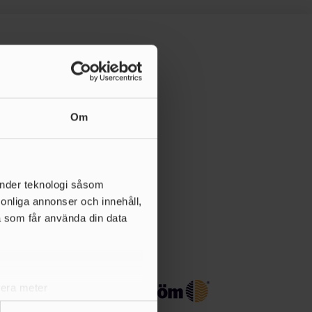
Om
änder teknologi såsom
rsonliga annonser och innehåll,
a som får använda din data
lera meter
ryck)