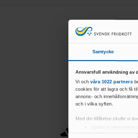
Samtycke
Ansvarsfull användning av d
Vi och
våra 1022 partners
be
cookies för att lagra och få t
annons- och innehållsmätning
och i vilka syften.
Med din tillåtelse skulle vi äve
Samla in information 
Identifiera din enhet 
Samtyckesval