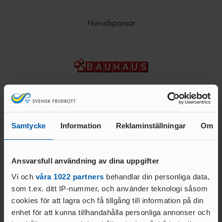
M
DM
STATISTIKARKIV
TÄVLINGAR
BDFIF
NI
Huvudsponsor
U
VÄSTSVENSKA
STATISTIKARKIV
PROJEKT
LÖPARCUPEN
VGFIF
RI
HÄCKPROJEKT
G
STATISTIKARKIV
ET
HFIF
HÖJDPROJEKT
UTTAGNINGSTÄVLING
ET
AR
HYRA
ÖVRIGT
TRESTEGET
GÖTALANDSMÄSTERSKAP
Samtycke
Information
Reklaminställningar
Om
EN
RESULTATBILAGA
Team partners
VSFIF
DISTRIKTSKAMPE
N
P12/F12 ÅRSBÄSTA VÄSTSVENSKA UTOMHUS
Ansvarsfull användning av dina uppgifter
DOKUME
2022
NT
Vi och
våra 1022 partners
behandlar din personliga data,
som t.ex. ditt IP-nummer, och använder teknologi såsom
NYHETSBRE
cookies för att lagra och få tillgång till information på din
V
enhet för att kunna tillhandahålla personliga annonser och
ANSÖKNING