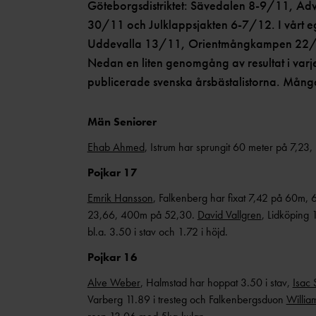
Göteborgsdistriktet: Sävedalen 8-9/11, Ad
30/11 och Julklappsjakten 6-7/12. I vårt e
Uddevalla 13/11, Orientmångkampen 22/1
Nedan en liten genomgång av resultat i varje 
publicerade svenska årsbästalistorna. Många
Män Seniorer
Ehab Ahmed
, Istrum har sprungit 60 meter på 7,23, 
Pojkar 17
Emrik Hansson
, Falkenberg har fixat 7,42 på 60m, 
23,66, 400m på 52,30.
David Vallgren
, Lidköping
bl.a. 3.50 i stav och 1.72 i höjd.
Pojkar 16
Alve Weber
, Halmstad har hoppat 3.50 i stav,
Isac 
Varberg 11.89 i tresteg och Falkenbergsduon
Willia