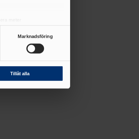
lera meter
ryck)
ljsektionen
. Du kan ändra
Marknadsföring
andahålla funktioner för
n information från din enhet
 tur kombinera informationen
Tillåt alla
deras tjänster.