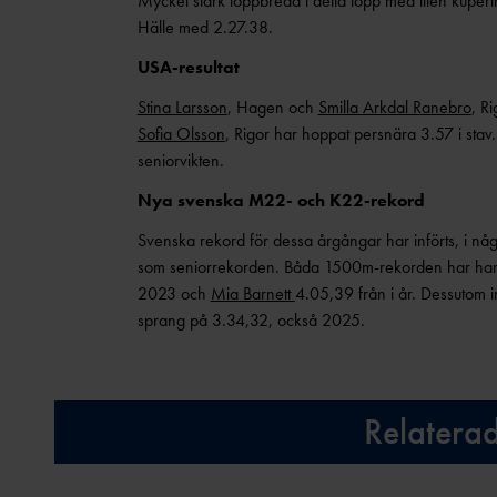
Mycket stark toppbredd i detta lopp med liten kuper
Hälle med 2.27.38.
USA-resultat
Stina Larsson
, Hagen och
Smilla Arkdal Ranebro
, R
Sofia Olsson
, Rigor har hoppat persnära 3.57 i stav
seniorvikten.
Nya svenska M22- och K22-rekord
Svenska rekord för dessa årgångar har införts, i någ
som seniorrekorden. Båda 1500m-rekorden har ham
2023 och
Mia Barnett
4.05,39 från i år. Dessutom 
sprang på 3.34,32, också 2025.
Relatera