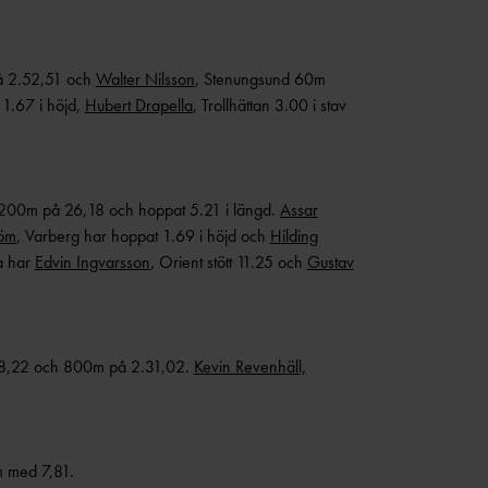
på 2.52,51 och
Walter Nilsson
, Stenungsund 60m
 1.67 i höjd,
Hubert Drapella
, Trollhättan 3.00 i stav
 200m på 26,18 och hoppat 5.21 i längd.
Assar
röm
, Varberg har hoppat 1.69 i höjd och
Hilding
a har
Edvin Ingvarsson
, Orient stött 11.25 och
Gustav
28,22 och 800m på 2.31,02.
Kevin Revenhäll,
m med 7,81.