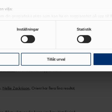
i kula i samma femkamp där hon fick ihop 2.472
n vilja:
om din geografiska plats som kan ha en noggrannhet på upp till f
genom att aktivt skanna den för specifika kännetecken (fingeravt
 på 3.14,35 och
Lisa Malmström
, Rigor på 3.22,40.
rsonliga uppgifter behandlas och ställ in dina preferenser i
deta
Inställningar
Statistik
ch 9.90 i tresteg.
ke när som helst från cookie-förklaringen.
e för att anpassa innehållet och annonserna till användarna, tillh
8,51och
Engla Johansson
, Varberg på 8,52. Engla
vår trafik. Vi vidarebefordrar även sådana identifierare och anna
g har gjort 2.42,98 på 800m och 9.20 i tresteg. Där
nnons- och analysföretag som vi samarbetar med. Dessa kan i sin
Tillåt urval
r har sprungit 60m häck på 9,88.
Madelene Härsjö
,
har tillhandahållit eller som de har samlat in när du har använt 
la Ericsson,
Strömstad har hoppat 4.64.
m.
Nellie Zackrisson
, Orient har flera fina resultat,