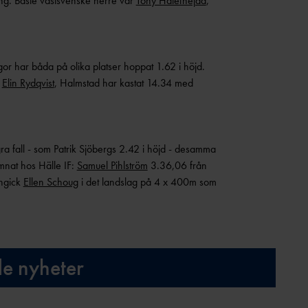
ing. Bäste västsvenske herre var
Tony Hatefnejad
,
igor har båda på olika platser hoppat 1.62 i höjd.
.
Elin Rydqvist
, Halmstad har kastat 14.34 med
ra fall - som Patrik Sjöbergs 2.42 i höjd - desamma
nat hos Hälle IF:
Samuel Pihlström
3.36,06 från
ingick
Ellen Schoug
i det landslag på 4 x 400m som
de nyheter