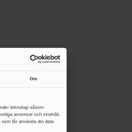
Om
änder teknologi såsom
rsonliga annonser och innehåll,
a som får använda din data