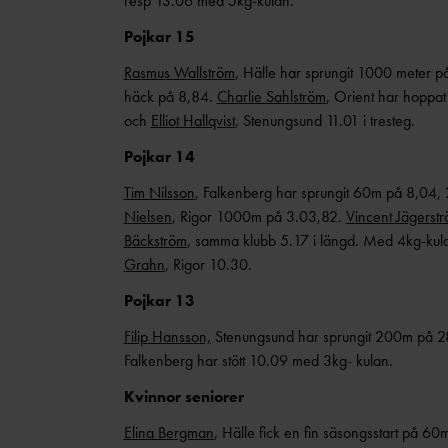
resp 13.06 med 5kg-kulan.
Pojkar 15
Rasmus Wallström
, Hälle har sprungit 1000 meter 
häck på 8,84.
Charlie Sahlström
, Orient har hoppat
och
Elliot Hallqvist
, Stenungsund 11.01 i tresteg.
Pojkar 14
Tim Nilsson
, Falkenberg har sprungit 60m på 8,04,
Nielsen
, Rigor 1000m på 3.03,82.
Vincent Jägerst
Bäckström
, samma klubb 5.17 i längd. Med 4kg-kul
Grahn
, Rigor 10.30.
Pojkar 13
Filip Hansson,
Stenungsund har sprungit 200m på 
Falkenberg har stött 10.09 med 3kg- kulan.
Kvinnor seniorer
Elina Bergman
, Hälle fick en fin säsongsstart på 60