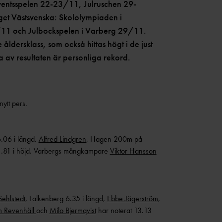
ventsspelen 22-23/11, Julruschen 29-
get Västsvenska: Skololympiaden i
1 och Julbockspelen i Varberg 29/11.
åldersklass, som också hittas högt i de just
 av resultaten är personliga rekord.
nytt pers.
6.06 i längd.
Alfred Lindgren
, Hagen 200m på
 1.81 i höjd. Varbergs mångkampare
Viktor Hansson
Sehlstedt
, Falkenberg 6.35 i längd,
Ebbe Jägerström
,
m Revenhäll
och
Milo Bjermqvist
har noterat 13.13