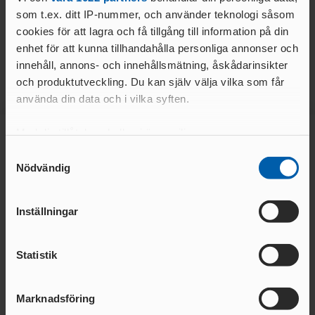
JSM22, USM16-17 2026
GM Merch
som t.ex. ditt IP-nummer, och använder teknologi såsom
LÄS MER
LÄS MER
cookies för att lagra och få tillgång till information på din
enhet för att kunna tillhandahålla personliga annonser och
innehåll, annons- och innehållsmätning, åskådarinsikter
och produktutveckling. Du kan själv välja vilka som får
använda din data och i vilka syften.
Med din tillåtelse skulle vi även vilja:
Samla in information om din geografiska plats
Samtyckesval
Huvudsponsor
Nödvändig
som kan ha en noggrannhet på upp till flera meter
Identifiera din enhet genom att aktivt skanna den
för specifika kännetecken (fingeravtryck)
Inställningar
Ta reda på mer om hur dina personliga uppgifter
behandlas och ställ in dina preferenser i
detaljsektionen
.
Statistik
Du kan ändra eller dra tillbaka ditt samtycke när som
helst från cookie-förklaringen.
Marknadsföring
Vi använder enhetsidentifierare för att anpassa innehållet