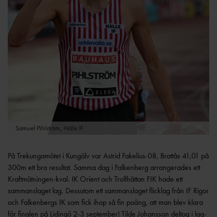
M
DM
STATISTIKARKIV
TÄVLINGAR
BDFIF
NI
U
VÄSTSVENSKA
STATISTIKARKIV
PROJEKT
LÖPARCUPEN
VGFIF
RI
HÄCKPROJEKT
G
STATISTIKARKIV
ET
HFIF
HÖJDPROJEKT
UTTAGNINGSTÄVLING
ET
AR
HYRA
ÖVRIGT
TRESTEGET
GÖTALANDSMÄSTERSKAP
EN
Samuel Pihlström, Hälle IF
RESULTATBILAGA
VSFIF
DISTRIKTSKAMPE
N
P12/F12 ÅRSBÄSTA VÄSTSVENSKA UTOMHUS
På Trekungamötet i Kungälv var Astrid Fakelius-08, Brattås 41,01 på
DOKUME
2022
300m ett bra resultat. Samma dag i Falkenberg arrangerades ett
NT
Kraftmätningen-kval. IK Orient och Trollhättan FIK hade ett
NYHETSBRE
sammanslaget lag. Dessutom ett sammanslaget flicklag från IF Rigor
V
och Falkenbergs IK som fick ihop så fin poäng, att man blev klara
för finalen på Lidingö 2-3 september! Tilde Johansson deltog i lag-
ANSÖKNING