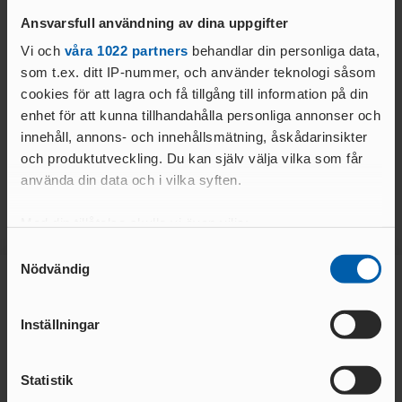
Ansvarsfull användning av dina uppgifter
Vi och
våra 1022 partners
behandlar din personliga data,
som t.ex. ditt IP-nummer, och använder teknologi såsom
05 AUG. 2026 | 09:37
02 AUG. 2026 | 09:53
cookies för att lagra och få tillgång till information på din
JSM22, USM16-17 2026
GM Merch
enhet för att kunna tillhandahålla personliga annonser och
innehåll, annons- och innehållsmätning, åskådarinsikter
LÄS MER
LÄS MER
och produktutveckling. Du kan själv välja vilka som får
använda din data och i vilka syften.
Med din tillåtelse skulle vi även vilja:
Samla in information om din geografiska plats
Samtyckesval
Nödvändig
som kan ha en noggrannhet på upp till flera meter
Identifiera din enhet genom att aktivt skanna den
Huvudsponsor
för specifika kännetecken (fingeravtryck)
Inställningar
Ta reda på mer om hur dina personliga uppgifter
behandlas och ställ in dina preferenser i
detaljsektionen
.
Statistik
Du kan ändra eller dra tillbaka ditt samtycke när som
helst från cookie-förklaringen.