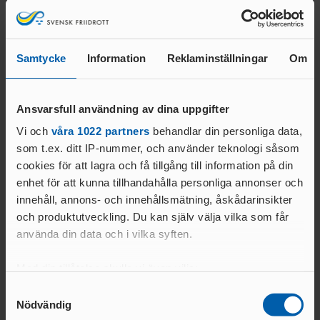
damerna på tiden 37.12.
Samtycke
Information
Reklaminställningar
Om
Relaterade nyheter
Ansvarsfull användning av dina uppgifter
Vi och
våra 1022 partners
behandlar din personliga data,
som t.ex. ditt IP-nummer, och använder teknologi såsom
cookies för att lagra och få tillgång till information på din
enhet för att kunna tillhandahålla personliga annonser och
innehåll, annons- och innehållsmätning, åskådarinsikter
och produktutveckling. Du kan själv välja vilka som får
använda din data och i vilka syften.
05 AUG. 2026 | 09:37
02 AUG. 2026 | 09:53
Med din tillåtelse skulle vi även vilja:
JSM22, USM16-17 2026
GM Merch
Samla in information om din geografiska plats
Samtyckesval
LÄS MER
LÄS MER
Nödvändig
som kan ha en noggrannhet på upp till flera meter