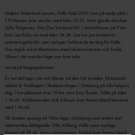
AR
Majken Söderlund Larsson, Hälle född 2007, kom på tredje plats i
ÅRSHJ
UL
F19-klassen över sex km, med tiden 22.35. Vann gjorde danskan
Sofia Thögersen, före Elsa Sundqvist-05. I seniorklassen på 9 km
ARKI
kom Lisa Risby nia med tiden 34.28. Lisa har just avslutat sin
V
orienteringskarriär, men springer fortfarande terräng för Hälle.
Hon ingick också tillsammans med Johanna Larsson och Emilia
Lillemo i det svenska laget som kom tvåa.
Annat på långloppsfronten
En hel del lopp i när och fjärran vid den här årstiden. Ett klassiskt
sådant är Finalloppet i Skatåsterrängen i Göteborg på Alla helgons
dag. I huvudklassen över 19 km vann Emy Thorén, Hälle på tiden
1.16.45. Klubbkamraten Isak Eriksson kom femma bland herrarna
med 1.06.42.
28 oktober sprangs ett 10km-lopp i Jönköping med relativt stort
västsvenska-deltagande. Olle Ahlberg, Hälle vann manliga
klassen på 29.42. Jenny Johannesson, Mullsjö kom femma bland