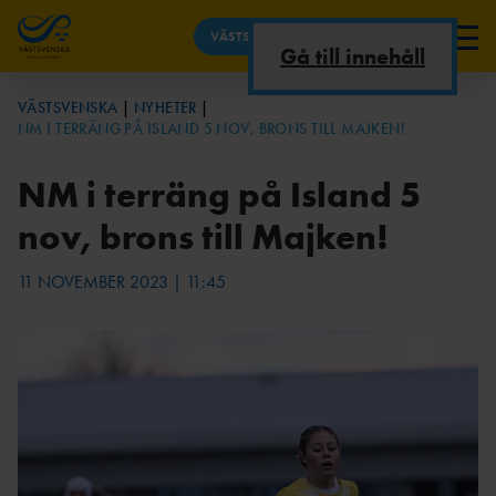
VÄSTSVENSKA
Gå till innehåll
NYHETER
VÄSTSVENSKA
NYHETER
NM I TERRÄNG PÅ ISLAND 5 NOV, BRONS TILL MAJKEN!
OM DISTRIKTET/KONTAKT
REKORD &
UTBILDNINGAR
KONTAKT
KALENDER
TOPPLISTOR
TÄVLINGSKALEND
LEDARUTBILDNING
STYRELSE/KOMMITT
NM i terräng på Island 5
TÄVLINGAR
ER
AR
EER
DISTRIKTSREKORD
nov, brons till Majken!
VÄSTSVENSKA
DOMARUTBILDNING
VÄSTSVENSKA
ARENATÄVLINGAR I
STATISTIK
AR
FÖRENINGAR
VÄSTSVENSKA
TOPP 10
11 NOVEMBER 2023 | 11:45
VÄSTSVENSKA
AKTUELLA
LÅNGLOPP I
UTBILDNINGAR
UTBILDNINGAR
VÄSTSVENSKA
SFIF -
FRIIDROTTSSTATISTIK
RF-
RESULTATTÄVLING
INFORMATION
SISU
AR
KOMMITTÉER &
STYRELSE
STATISTIKARK
PARAFRIIDRO
GYMNASIU
ARRANGEMANG
IV
TT