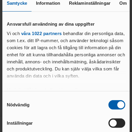
Samtycke
Information
Reklaminställningar
Om
Ansvarsfull användning av dina uppgifter
Vi och
våra 1022 partners
behandlar din personliga data,
som t.ex. ditt IP-nummer, och använder teknologi såsom
cookies för att lagra och få tillgång till information på din
enhet för att kunna tillhandahålla personliga annonser och
innehåll, annons- och innehållsmätning, åskådarinsikter
05 AUG. 2026 | 09:37
02 AUG. 2026 | 09:53
och produktutveckling. Du kan själv välja vilka som får
JSM22, USM16-17 2026
GM Merch
använda din data och i vilka syften.
LÄS MER
LÄS MER
Med din tillåtelse skulle vi även vilja:
Samla in information om din geografiska plats
Samtyckesval
Nödvändig
som kan ha en noggrannhet på upp till flera meter
Identifiera din enhet genom att aktivt skanna den
för specifika kännetecken (fingeravtryck)
Inställningar
Ta reda på mer om hur dina personliga uppgifter