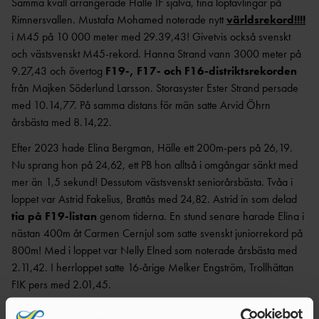
Samma kväll arrangerade Hälle IF själva, fina löptävlingar på
Rimnersvallen. Mustafa Mohamed noterade nytt
världsrekord!!!!
i M45 på 10 000 meter med 29.39,43! Givetvis också svenskt
och västsvenskt M45-rekord. Hanna Strand vann 3000 meter på
9.27,43 och övertog
F19-, F17- och F16-distriktsrekorden
från Majken Söderlund Larsson. Storasyster Ester Strand persade
med 10.14,77. På samma distans för män satte Arvid Öhrn
årsbästa med 8.14,22.
Efter 2023 hade Elina Bergman, Hälle ett 200m-pers på 26,19.
Nu sprang hon på 24,62, ett PB hon alltså i omgångar sänkt med
mer än 1,5 sekund! Dessutom västsvenskt seniorårsbästa. Tvåa i
loppet var Astrid Fakelius, Brattås med 24,82. Astrid in som delad
tia på F19-listan
genom tiderna. En stund senare harade Elina i
nästan 400m åt Carmen Cernjul som satte svenskt juniorrekord på
800m! Med i loppet var Nelly Elned som noterade årsbästa med
2.11,42. I herrloppet satte 16-årige Melker Engström, Trollhättan
FIK pers med 2.01,45.
Getabockspelen i Varberg 27-28 juli