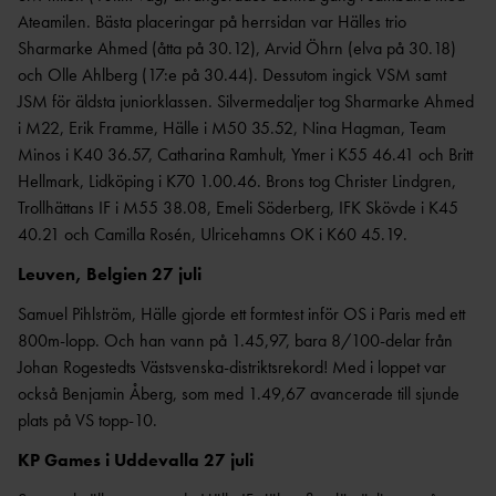
AR
Ateamilen. Bästa placeringar på herrsidan var Hälles trio
Sharmarke Ahmed (åtta på 30.12), Arvid Öhrn (elva på 30.18)
ÅRSHJ
UL
och Olle Ahlberg (17:e på 30.44). Dessutom ingick VSM samt
JSM för äldsta juniorklassen. Silvermedaljer tog Sharmarke Ahmed
ARKI
i M22, Erik Framme, Hälle i M50 35.52, Nina Hagman, Team
V
Minos i K40 36.57, Catharina Ramhult, Ymer i K55 46.41 och Britt
Hellmark, Lidköping i K70 1.00.46. Brons tog Christer Lindgren,
Trollhättans IF i M55 38.08, Emeli Söderberg, IFK Skövde i K45
40.21 och Camilla Rosén, Ulricehamns OK i K60 45.19.
Leuven, Belgien 27 juli
Samuel Pihlström, Hälle gjorde ett formtest inför OS i Paris med ett
800m-lopp. Och han vann på 1.45,97, bara 8/100-delar från
Johan Rogestedts Västsvenska-distriktsrekord! Med i loppet var
också Benjamin Åberg, som med 1.49,67 avancerade till sjunde
plats på VS topp-10.
KP Games i Uddevalla 27 juli