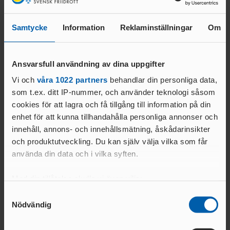
I tävlingarna ingick ett antal DM-grenar för Västsvenska FIF,
Distriktsmästarna redovisas i en annan text. Ett extra påpekande
Samtycke
Information
Reklaminställningar
Om
dock om 14-åriga Olivia Ståhl, Halmstad som efter att ha klarat
1.59, lade upp ribban på 1.68 och tog i andra!
Ansvarsfull användning av dina uppgifter
Stjärnspelen i Arvika 27-28 juli
Vi och
våra 1022 partners
behandlar din personliga data,
Andrei Popa, Mariestad klarade 2.00 i sitt tredje försök, bara
som t.ex. ditt IP-nummer, och använder teknologi såsom
centimetern från sitt PB.
cookies för att lagra och få tillgång till information på din
HAIS-spelen i Hässleholm 26-28 juli
enhet för att kunna tillhandahålla personliga annonser och
innehåll, annons- och innehållsmätning, åskådarinsikter
Här hittade vi Jonathan Rinman, Halmstad som för sjätte gången
och produktutveckling. Du kan själv välja vilka som får
under säsongen förbättrade
P15-distriktsrekordet
i diskus,
använda din data och i vilka syften.
denna gång till 55.39!
Björlanda Track & Field Games 27 juli
Med din tillåtelse skulle vi även vilja:
Samla in information om din geografiska plats
Samtyckesval
Endast kastgrenar denna gång på Björlandavallen. Sophie Reid,
Nödvändig
som kan ha en noggrannhet på upp till flera meter
Ymer stötte årsbästa 13.37 i kula.
Identifiera din enhet genom att aktivt skanna den
för specifika kännetecken (fingeravtryck)