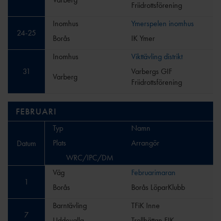
Friidrottsförening
AR
ÅRSHJ
Inomhus
Ymerspelen inomhus
UL
24
-
25
Borås
IK Ymer
1
        
ARKI
Inomhus
Vikttävling distrikt
V
31
Varbergs GIF
Varberg
Friidrottsförening
FEBRUARI
Typ
Namn
Plats
Arrangör
Datum
WRC/IPC/DM
Väg
Februarimaran
1
Borås
Borås LöparKlubb
Barntävling
TFiK Inne
7
Uddevalla
Trollhättan FIK