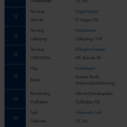
Grebbestad
CK U6
Terräng
Hagenloppet
12
Skövde
IF Hagen FIK
Terräng
Rådalunken
13
Lidköping
Lidköpings VSK
Terräng
Billingehusloppet
19
VARNHEM
IFK Skövde SK
Väg
Kretsloppet
19
Korpen Borås
Borås
Motionsidrottsförening
Barntävling
Lilla McDonalsspelen
20
Trollhättan
Trollhättan FIK
Trail
Hökensås Trail
20
Tidaholm
CK U6