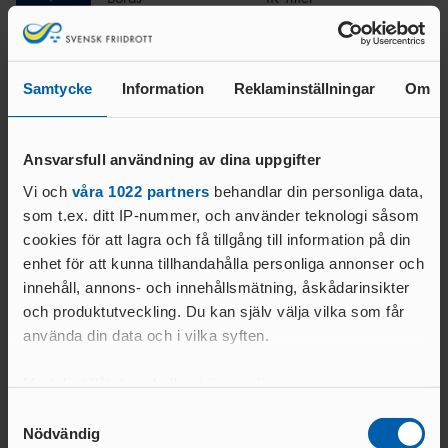
Arena
Resultattävling Sprint
8
Lidköping
Lidköpings IS
Samtycke
Information
Reklaminställningar
Om
Väg
Ljungskileslingan
13
Ljungskile
Hälle IF
Ansvarsfull användning av dina uppgifter
Arena
Laxaspelen
Vi och
våra 1022 partners
behandlar din personliga data,
som t.ex. ditt IP-nummer, och använder teknologi såsom
13
-
14
Halmstad
IFK IV Halmstad
cookies för att lagra och få tillgång till information på din
enhet för att kunna tillhandahålla personliga annonser och
Arena
Vänerspelen
innehåll, annons- och innehållsmätning, åskådarinsikter
14
Lidköping
Lidköpings IS
och produktutveckling. Du kan själv välja vilka som får
använda din data och i vilka syften.
Barntävling
Bjursjöterrängen
16
Med din tillåtelse skulle vi även vilja:
Uddevalla
Uddevalla SK
Samla in information om din geografiska plats
Samtyckesval
Terräng
Bjursjöterrängen
Nödvändig
som kan ha en noggrannhet på upp till flera meter