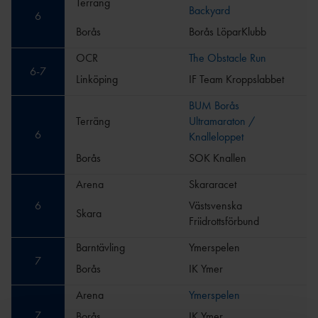
Terräng
Backyard
6
Borås
Borås LöparKlubb
OCR
The Obstacle Run
6
-
7
Linköping
IF Team Kroppslabbet
BUM Borås
Terräng
Ultramaraton /
6
Knalleloppet
Borås
SOK Knallen
Arena
Skararacet
6
Västsvenska
Skara
Friidrottsförbund
Barntävling
Ymerspelen
7
Borås
IK Ymer
Arena
Ymerspelen
7
Borås
IK Ymer