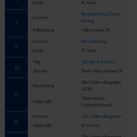
Borås
IK Ymer
Resultattävling längd
Inomhus
tresteg
5
Falkenberg
Falkenbergs IK
Inomhus
Resutattävling
11
Borås
IK Ymer
Väg
Skövde 6 timmars
14
Skövde
Team Ultrasweden LK
Lilla Uddevallaspelen
Barntävling
2026
21
Västsvenska
Uddevalla
Friidrottsförbund
Inomhus
Lilla Uddevallaspelen
21
Uddevalla
IK Orient
Lilla Uddevallaspelen