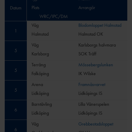
Plats
Arrangör
Datum
WRC/IPC/DM
Väg
Blodomloppet Halmstad
1
Halmstad
Halmstad OK
Väg
Karlsborgs halvmara
5
Karlsborg
SOK Träff
Terräng
Mössebergslunken
5
Falköping
IK Wilske
Arena
Framnäsvarvet
5
Lidköping
Lidköpings IS
Barntävling
Lilla Vänerspelen
6
Lidköping
Lidköpings IS
Väg
Grebbestadsloppet
6