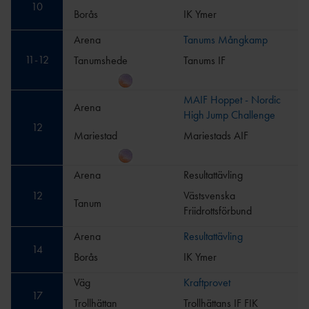
10
Borås
IK Ymer
Arena
Tanums Mångkamp
11
-
12
Tanumshede
Tanums IF
MAIF Hoppet - Nordic
Arena
High Jump Challenge
12
Mariestad
Mariestads AIF
Arena
Resultattävling
12
Västsvenska
Tanum
Friidrottsförbund
Arena
Resultattävling
14
Borås
IK Ymer
Väg
Kraftprovet
17
Trollhättan
Trollhättans IF FIK