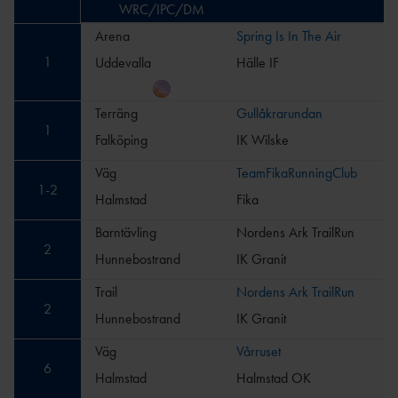
WRC/IPC/DM
Arena
Spring Is In The Air
1
Uddevalla
Hälle IF
Terräng
Gullåkrarundan
1
Falköping
IK Wilske
Väg
TeamFikaRunningClub
1
-
2
Halmstad
Fika
Barntävling
Nordens Ark TrailRun
2
Hunnebostrand
IK Granit
Trail
Nordens Ark TrailRun
2
Hunnebostrand
IK Granit
Väg
Vårruset
6
Halmstad
Halmstad OK