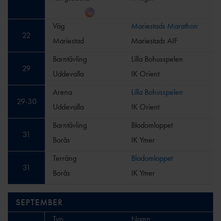
Väg
Mariestads Marathon
22
Mariestad
Mariestads AIF
Barntävling
Lilla Bohusspelen
29
Uddevalla
IK Orient
Arena
Lilla Bohusspelen
29
-
30
Uddevalla
IK Orient
Barntävling
Blodomloppet
31
Borås
IK Ymer
Terräng
Blodomloppet
31
Borås
IK Ymer
SEPTEMBER
Typ
Namn