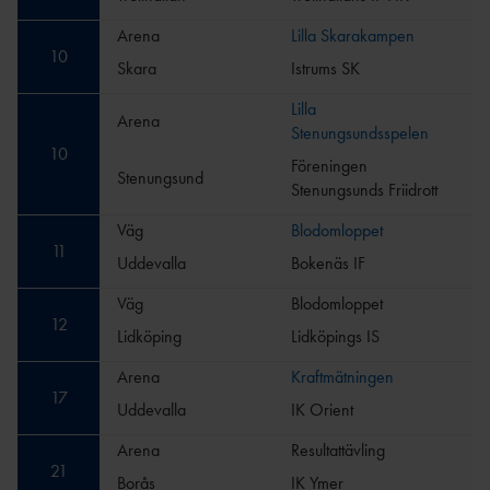
Arena
Lilla Skarakampen
10
Skara
Istrums SK
Lilla
Arena
Stenungsundsspelen
10
Föreningen
Stenungsund
Stenungsunds Friidrott
Väg
Blodomloppet
11
Uddevalla
Bokenäs IF
Väg
Blodomloppet
12
Lidköping
Lidköpings IS
Arena
Kraftmätningen
17
Uddevalla
IK Orient
Arena
Resultattävling
21
Borås
IK Ymer