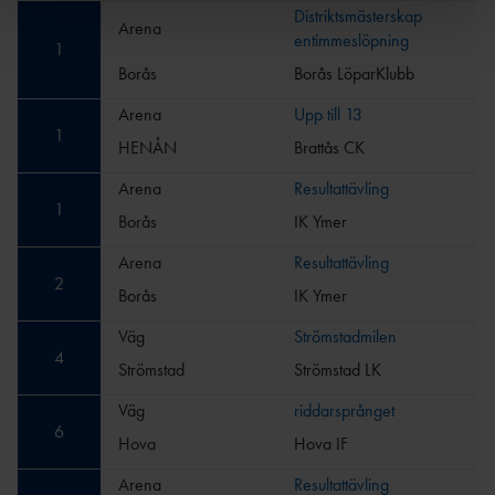
Distriktsmästerskap
Arena
entimmeslöpning
1
Borås
Borås LöparKlubb
Arena
Upp till 13
1
HENÅN
Brattås CK
Arena
Resultattävling
1
Borås
IK Ymer
Arena
Resultattävling
2
Borås
IK Ymer
Väg
Strömstadmilen
4
Strömstad
Strömstad LK
Väg
riddarsprånget
6
Hova
Hova IF
Arena
Resultattävling