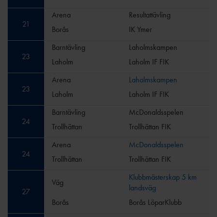
Arena
Resultattävling
21
Borås
IK Ymer
Barntävling
Laholmskampen
23
Laholm
Laholm IF FIK
Arena
Laholmskampen
23
Laholm
Laholm IF FIK
Barntävling
McDonaldsspelen
24
Trollhättan
Trollhättan FIK
Arena
McDonaldsspelen
24
Trollhättan
Trollhättan FIK
Klubbmästerskap 5 km
Väg
landsväg
27
Borås
Borås LöparKlubb