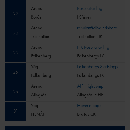
Arena
Resultattävling
22
Borås
IK Ymer
Arena
resultattävling Edsborg
23
Trollhättan
Trollhättan FIK
Arena
FIK Resultattävling
23
Falkenberg
Falkenbergs IK
Väg
Falkenbergs Stadslopp
25
Falkenberg
Falkenbergs IK
Arena
AIF High Jump
26
Alingsås
Alingsås IF FIF
Väg
Hamninloppet
31
HENÅN
Brattås CK