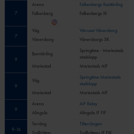
Arena
Falkenbergs Kasttävling
7
Falkenberg
Falkenbergs IK
Väg
Vårruset Vänersborg
7
Vänersborg
Vänersborgs SK
Springtime - Mariestads
Barntävling
stadslopp
9
Mariestad
Mariestads AIF
Springtime Mariestads
Väg
stadslopp
9
Mariestad
Mariestads AIF
Arena
AIF Relay
9
Alingsås
Alingsås IF FIF
Terräng
Tifterrängen
9
-
16
Trollhättan
Trollhättans IF FIK