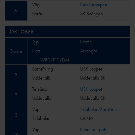
Väg
Knalletrampen
27
Borås
SK Svängen
OKTOBER
Typ
Namn
Plats
Arrangör
Datum
WRC/IPC/DM
Barntävling
USK Loppet
3
Uddevalla
Uddevalla SK
Terräng
USK Loppet
3
Uddevalla
Uddevalla SK
Väg
Tidaholm Marathon
3
Tidaholm
CK U6
Väg
Running Lights