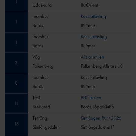
1
Uddevalla
IK Orient
Inomhus
Resutattävling
1
Borås
IK Ymer
Inomhus
Resultattävling
1
Borås
IK Ymer
Väg
Allstarsmilen
3
Falkenberg
Falkenberg Allstars LK
Inomhus
Resultattävling
8
Borås
IK Ymer
Trail
BLK Trailen
11
Bredared
Borås LöparKlubb
Terräng
Simlången Runt 2026
18
Simlångsdalen
Simlångsdalens IF