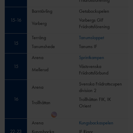
Friidrottsförening
Barntävling
Getabockspelen
15
-
16
Varbergs GIF
Varberg
Friidrottsförening
Terräng
Tanumsloppet
15
Tanumshede
Tanums IF
Arena
Sprintkampen
15
Västsvenska
Mellerud
Friidrottsförbund
Svenska Friidrottscupen
Arena
division 2
16
Trollhättan FIK, IK
Trollhättan
Orient
Arena
Kungsbackaspelen
22
-
23
Kungsbacka
IF Rigor