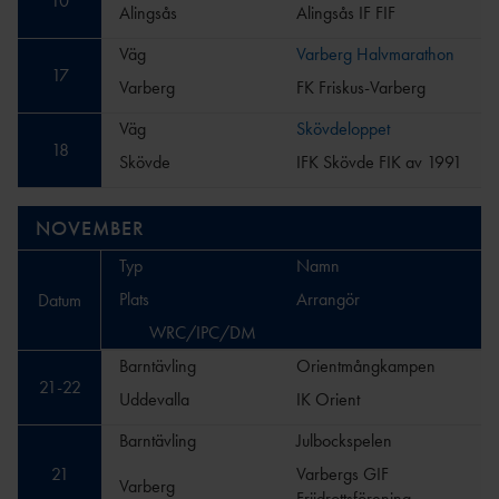
10
Alingsås
Alingsås IF FIF
Väg
Varberg Halvmarathon
17
Varberg
FK Friskus-Varberg
Väg
Skövdeloppet
18
Skövde
IFK Skövde FIK av 1991
NOVEMBER
Typ
Namn
Plats
Arrangör
Datum
WRC/IPC/DM
Barntävling
Orientmångkampen
21
-
22
Uddevalla
IK Orient
Barntävling
Julbockspelen
21
Varbergs GIF
Varberg
Friidrottsförening