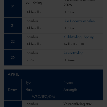
Barntävling
2026
21
Uddevalla
IK Orient
Inomhus
Lilla Uddevallaspelen
21
Uddevalla
IK Orient
Inomhus
Klubbtävling Löpning
22
Uddevalla
Trollhättan FIK
Inomhus
Resutattävling
25
Borås
IK Ymer
APRIL
Typ
Namn
Plats
Arrangör
Datum
WRC/IPC/DM
Inomhus
Veterantävling stav