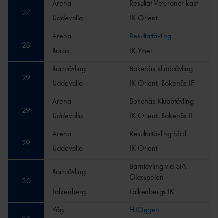
Arena
Resultat Veteraner kast
27
Uddevalla
IK Orient
Arena
Resultattävling
28
Borås
IK Ymer
Barntävling
Bokenäs klubbtävling
29
Uddevalla
IK Orient, Bokenäs IF
Arena
Bokenäs Klubbtävling
29
Uddevalla
IK Orient, Bokenäs IF
Arena
Resultattävling höjd
29
Uddevalla
IK Orient
Barntävling vid SIA
Barntävling
Glasspelen
30
Falkenberg
Falkenbergs IK
Väg
HJOggen