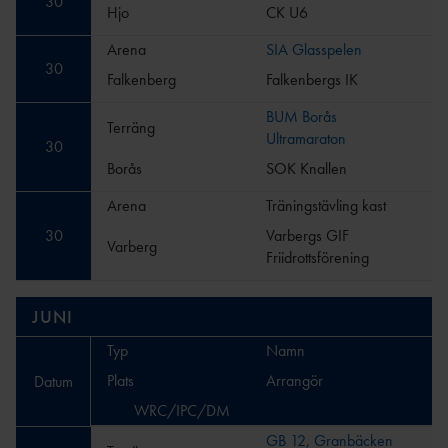
30
Hjo
CK U6
Arena
SIA Glasspelen
30
Falkenberg
Falkenbergs IK
BUM Borås
Terräng
Ultramaraton
30
Borås
SOK Knallen
Arena
Träningstävling kast
30
Varbergs GIF
Varberg
Friidrottsförening
JUNI
Typ
Namn
Plats
Arrangör
Datum
WRC/IPC/DM
GB 12, Granbäcken