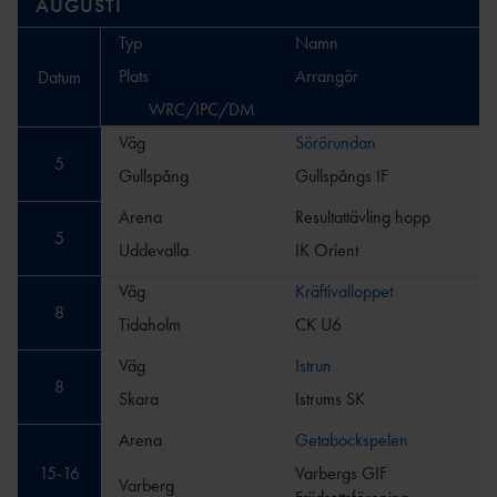
AUGUSTI
Typ
Namn
Plats
Arrangör
Datum
WRC/IPC/DM
Väg
Sörörundan
5
Gullspång
Gullspångs IF
Arena
Resultattävling hopp
5
Uddevalla
IK Orient
Väg
Kräftivalloppet
8
Tidaholm
CK U6
Väg
Istrun
8
Skara
Istrums SK
Arena
Getabockspelen
15
-
16
Varbergs GIF
Varberg