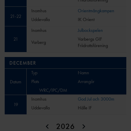
Inomhus
Orientmångkampen
21
-
22
Uddevalla
IK Orient
Inomhus
Julbockspelen
21
Varbergs GIF
Varberg
Friidrottsförening
DECEMBER
Typ
Namn
Plats
Arrangör
Datum
WRC/IPC/DM
Inomhus
God Jul och 3000m
19
Uddevalla
Hälle IF
2026