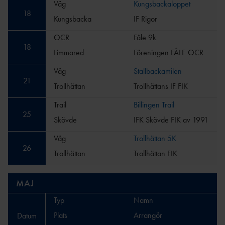
Väg
Kungsbackaloppet
18
Kungsbacka
IF Rigor
OCR
Fåle 9k
18
Limmared
Föreningen FÅLE OCR
Väg
Stallbackamilen
21
Trollhättan
Trollhättans IF FIK
Trail
Billingen Trail
25
Skövde
IFK Skövde FIK av 1991
Väg
Trollhättan 5K
26
Trollhättan
Trollhättan FIK
MAJ
Typ
Namn
Plats
Arrangör
Datum