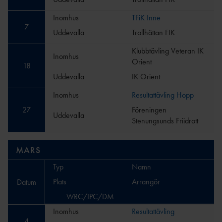
Inomhus
TFiK Inne
7
Uddevalla
Trollhättan FIK
Klubbtävling Veteran IK
Inomhus
Orient
18
Uddevalla
IK Orient
Inomhus
Resultattävling Hopp
27
Föreningen
Uddevalla
Stenungsunds Friidrott
MARS
Typ
Namn
Plats
Arrangör
Datum
WRC/IPC/DM
Inomhus
Resultattävling
4