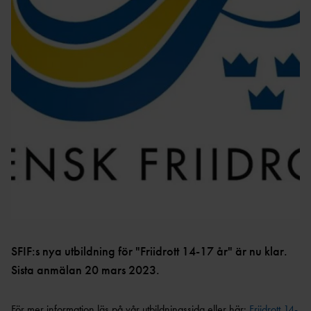
VÅRA
HUR GÅR ANSÖKAN
FÖRENINGAR
TILL?
FÖRENINGSSTÖD OCH
VETERANER
UTVECKLING
VETERANKOMMIT
BARN- OCH
TÄVLINGSSERIE
TÉ
UNGDOMSMÄRKEN
2026
NYHETSBREV
REGIONSMÄSTERSK
HÄR HITTAR DU ALLA
AP
NYHETSBREV
SFIF:s nya utbildning för "Friidrott 14-17 år" är nu klar.
RESULTAT &
Sista anmälan 20 mars 2023.
STATISTIK
För mer information läs på vår utbildningssida eller här:
Friidrott 14-