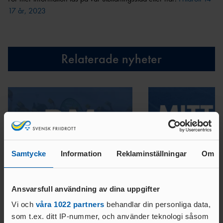
17 år, 2023
VARA
FUNKTIONÄR
Relaterade nyheter
Samtycke
Information
Reklaminställningar
Om
08 JULI 2026 | 16:01
24 JUNI 2026 | 10:24
Ansvarsfull användning av dina uppgifter
RM 19-20 september i Bålsta
MITTMEET 2026
Vi och
våra 1022 partners
behandlar din personliga data,
LÄS MER
LÄS MER
som t.ex. ditt IP-nummer, och använder teknologi såsom