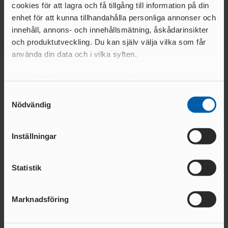
cookies för att lagra och få tillgång till information på din
enhet för att kunna tillhandahålla personliga annonser och
innehåll, annons- och innehållsmätning, åskådarinsikter
och produktutveckling. Du kan själv välja vilka som får
använda din data och i vilka syften.
Huvudsponsor
Med din tillåtelse skulle vi även vilja:
Samla in information om din geografiska plats
Samtyckesval
Nödvändig
som kan ha en noggrannhet på upp till flera meter
Identifiera din enhet genom att aktivt skanna den
för specifika kännetecken (fingeravtryck)
Inställningar
Ta reda på mer om hur dina personliga uppgifter
behandlas och ställ in dina preferenser i
detaljsektionen
.
Statistik
Du kan ändra eller dra tillbaka ditt samtycke när som
helst från cookie-förklaringen.
Team partners
Marknadsföring
Vi använder enhetsidentifierare för att anpassa innehållet
och annonserna till användarna, tillhandahålla funktioner