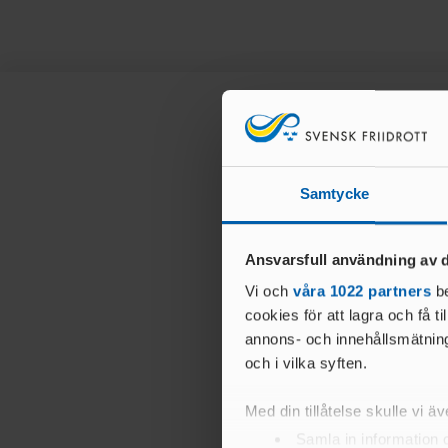
Samtycke
Ansvarsfull användning av d
Vi och
våra 1022 partners
be
cookies för att lagra och få t
annons- och innehållsmätning
och i vilka syften.
Med din tillåtelse skulle vi äve
Samla in information 