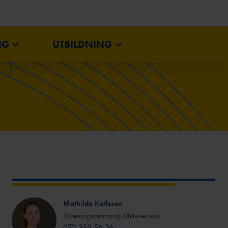
NG
UTBILDNING
IUM
REGIONSMÄSTERSKAP
BREV
Mathilda Karlsson
Föreningsansvarig Mittsvenska
070-355 56 26