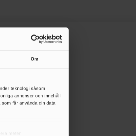
Om
änder teknologi såsom
rsonliga annonser och innehåll,
a som får använda din data
lera meter