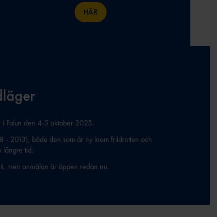
HÄR
dläger
r i Falun den 4-5 oktober 2025.
008 - 2013), både den som är ny inom friidrotten och
n längre tid.
sti, men anmälan är öppen redan nu.