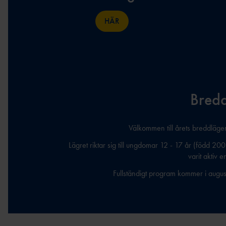
HÄR
Bred
Välkommen till årets breddläge
Lägret riktar sig till ungdomar 12 - 17 år (född 2
varit aktiv e
Fullständigt program kommer i augu