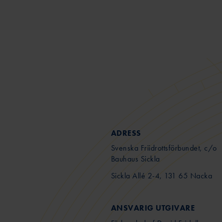
ADRESS
Svenska Friidrottsförbundet, c/o
Bauhaus Sickla
Sickla Allé 2-4, 131 65 Nacka
ANSVARIG UTGIVARE