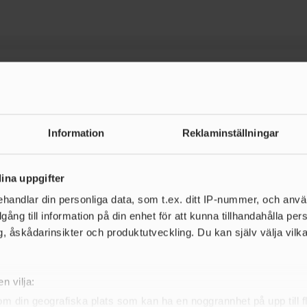
Huvudsponsor
Information
Reklaminställningar
ina uppgifter
handlar din personliga data, som t.ex. ditt IP-nummer, och anv
illgång till information på din enhet för att kunna tillhandahålla pe
, åskådarinsikter och produktutveckling. Du kan själv välja vilk
Team partners
n vilja:
om din geografiska plats som kan ha en noggrannhet på upp till f