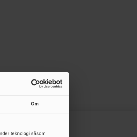
Om
änder teknologi såsom