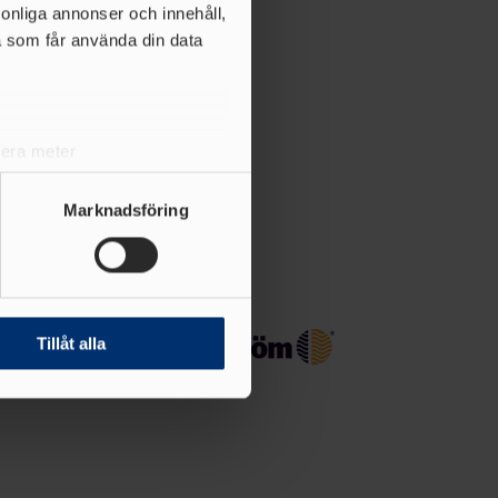
rsonliga annonser och innehåll,
a som får använda din data
lera meter
ryck)
ljsektionen
. Du kan ändra
Marknadsföring
andahålla funktioner för
n information från din enhet
 tur kombinera informationen
Tillåt alla
deras tjänster.