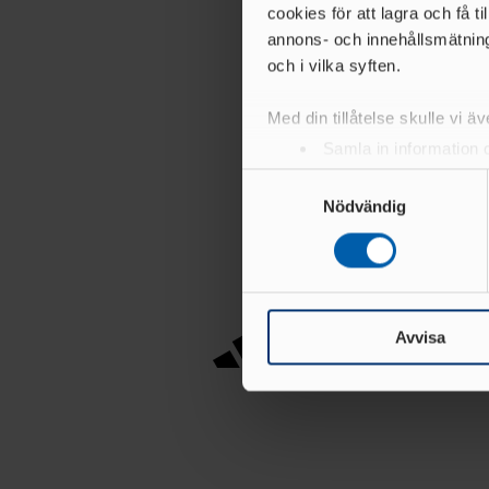
cookies för att lagra och få t
annons- och innehållsmätning
och i vilka syften.
Med din tillåtelse skulle vi äve
Samla in information 
Identifiera din enhet 
Samtyckesval
Ta reda på mer om hur dina pe
Nödvändig
eller dra tillbaka ditt samtyc
Vi använder enhetsidentifierar
sociala medier och analysera 
till de sociala medier och a
Avvisa
med annan information som du 