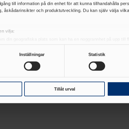
illgång till information på din enhet för att kunna tillhandahålla pe
, åskådarinsikter och produktutveckling. Du kan själv välja vilk
n vilja:
om din geografiska plats som kan ha en noggrannhet på upp till f
genom att aktivt skanna den för specifika kännetecken (fingeravt
rsonliga uppgifter behandlas och ställ in dina preferenser i
deta
Inställningar
Statistik
1
        
ke när som helst från cookie-förklaringen.
Team partners
e för att anpassa innehållet och annonserna till användarna, tillh
vår trafik. Vi vidarebefordrar även sådana identifierare och anna
nnons- och analysföretag som vi samarbetar med. Dessa kan i sin
Tillåt urval
har tillhandahållit eller som de har samlat in när du har använt 