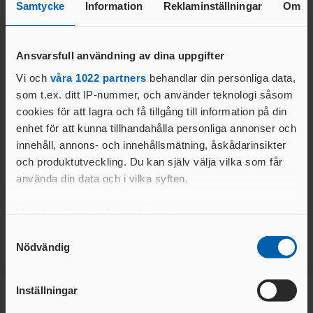
Samtycke
Information
Reklaminställningar
Om
Ansvarsfull användning av dina uppgifter
Vi och
våra 1022 partners
behandlar din personliga data,
som t.ex. ditt IP-nummer, och använder teknologi såsom
cookies för att lagra och få tillgång till information på din
enhet för att kunna tillhandahålla personliga annonser och
innehåll, annons- och innehållsmätning, åskådarinsikter
och produktutveckling. Du kan själv välja vilka som får
använda din data och i vilka syften.
Med din tillåtelse skulle vi även vilja:
Samla in information om din geografiska plats
Samtyckesval
Nödvändig
som kan ha en noggrannhet på upp till flera meter
Identifiera din enhet genom att aktivt skanna den
för specifika kännetecken (fingeravtryck)
Inställningar
Ta reda på mer om hur dina personliga uppgifter