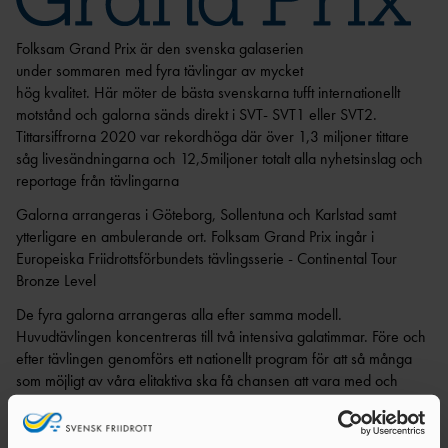
Folksam Grand Prix är den svenska galaserien
under sommaren med fyra tävlingar av mycket
hög kvalitet. Här möter de bästa svenskarna tufft internationellt
motstånd och galorna sänds direkt i SVT- SVT1 eller SVT2.
Tittarsiffrorna 2020 var rekordhöga där över 1,3 miljoner tittare
såg livesändningarna och 12,5miljoner totalt alla nyhetsinslag och
reportage från tävlingarna
Galorna arrangeras i Göteborg, Sollentuna och Karlstad samt
ytterligare en ambulerande ort. Folksam Grand Prix ingår i
Europeiska Friidrottsförbundets tävlingsserie - Continental Tour
Bronze Level
De fyra galorna arrangeras alla efter samma modell.
Huvudtävlingen koncentreras till två intensiva galatimmar. Före och
efter tävlingen genomförs ett nationellt program för att så många
som möjligt av våra elitaktiva ska få chansen att vara med och
tävla.
Friidrotts-SM