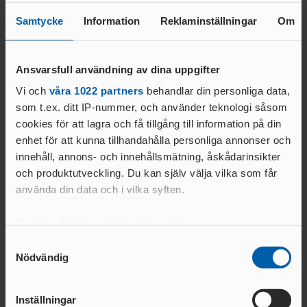
Samtycke
Information
Reklaminställningar
Om
Ansvarsfull användning av dina uppgifter
Vi och
våra 1022 partners
behandlar din personliga data,
som t.ex. ditt IP-nummer, och använder teknologi såsom
cookies för att lagra och få tillgång till information på din
enhet för att kunna tillhandahålla personliga annonser och
Svenska Friidrottförbundet arrangerar en rad olika Svenska
innehåll, annons- och innehållsmätning, åskådarinsikter
mästerskap. I Friidrotts-SM både inom- och utomhus möts den
och produktutveckling. Du kan själv välja vilka som får
svenska eliten i ett mästerskap som arrangeras på olika platser och
använda din data och i vilka syften.
arenor runt om i Sverige.
Förutom de traditionella arenatävlingarna arrangeras Svenska
Med din tillåtelse skulle vi även vilja:
Mästerskap i terräng, landsvägslöpning och ultralöpning. Svenska
Samla in information om din geografiska plats
Samtyckesval
Friidrottförbundet utser medarrangörer, föreningar och kommuner,
Nödvändig
som kan ha en noggrannhet på upp till flera meter
på olika orter till dessa mästerskap. 2022 arrangeras bl a Friidrotts-
Identifiera din enhet genom att aktivt skanna den
SM i Borås, Lag-SM i Norrköping och Inomhus-SM i Växjö.
för specifika kännetecken (fingeravtryck)
Friidrotts- SM sänds i SVT och har höga tittarsiffror. 2020 sändes
Inställningar