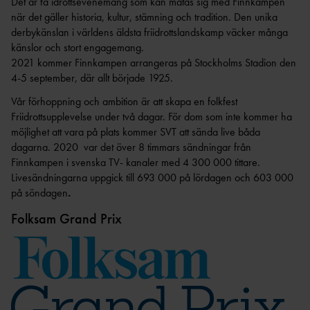
Det är få idrottsevenemang som kan mätas sig med Finnkampen
när det gäller historia, kultur, stämning och tradition. Den unika
derbykänslan i världens äldsta friidrottslandskamp väcker många
känslor och stort engagemang.
2021 kommer Finnkampen arrangeras på Stockholms Stadion den
4-5 september, där allt började 1925.
Vår förhoppning och ambition är att skapa en folkfest
Friidrottsupplevelse under två dagar. För dom som inte kommer ha
möjlighet att vara på plats kommer SVT att sända live båda
dagarna. 2020 var det över 8 timmars sändningar från
Finnkampen i svenska TV- kanaler med 4 300 000 tittare.
Livesändningarna uppgick till 693 000 på lördagen och 603 000
på söndagen
.
Folksam Grand Prix