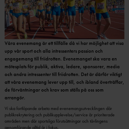
LANDSLAGETS
EVENEMANG
FRIIDROTTSSKOLA
FÖRENINGSAFFÄR
NESTLÉSPELEN MED
EN
Våra evenemang är ett tillfälle då vi har möjlighet att visa
NESTLÉ
upp vår sport och alla intressenters passion och
engagemang till friidrotten. Evenemanget ska vara en
mötesplats för publik, aktiva, ledare, sponsorer, media
BAUIS MINI
och andra intressenter till friidrotten. Det är därför viktigt
FRIIDROTTSSKOLA
att våra evenemang lever upp till, och ibland överträffar,
de förväntningar och krav som ställs på oss som
arrangör.
MINIORLANDSLAGET MED
Vi ska fortlöpande arbeta med evenemangsutvecklingen där
ATEA
publikrekrytering och publikupplevelse/service är prioriterade
områden men där sportsliga förutsättningar och tävlingens
genomförande alltid är i fokus.