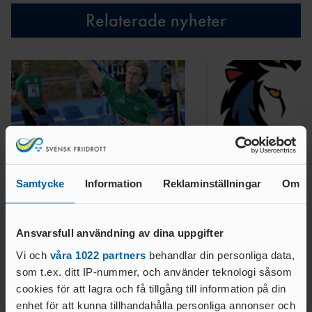
AR
Relaterade nyheter
ÅRSHJ
UL
ARKI
V
Samtycke
Information
Reklaminställningar
Om
05 AUG. 2026 | 09:37
02 AUG. 2026 | 09:53
JSM22, USM16-17 2026
GM Merch
Ansvarsfull användning av dina uppgifter
LÄS MER
LÄS MER
Vi och
våra 1022 partners
behandlar din personliga data,
som t.ex. ditt IP-nummer, och använder teknologi såsom
cookies för att lagra och få tillgång till information på din
enhet för att kunna tillhandahålla personliga annonser och