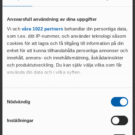
Ansvarsfull användning av dina uppgifter
Vi och
våra 1022 partners
behandlar din personliga data,
som t.ex. ditt IP-nummer, och använder teknologi såsom
cookies för att lagra och få tillgång till information på din
enhet för att kunna tillhandahålla personliga annonser och
05 AUG. 2026 | 09:37
02 AUG. 2026 | 09:53
innehåll, annons- och innehållsmätning, åskådarinsikter
JSM22, USM16-17 2026
GM Merch
och produktutveckling. Du kan själv välja vilka som får
använda din data och i vilka syften.
LÄS MER
LÄS MER
Med din tillåtelse skulle vi även vilja:
Samla in information om din geografiska plats
Samtyckesval
Nödvändig
som kan ha en noggrannhet på upp till flera meter
Identifiera din enhet genom att aktivt skanna den
för specifika kännetecken (fingeravtryck)
Inställningar
Ta reda på mer om hur dina personliga uppgifter
Huvudsponsor
behandlas och ställ in dina preferenser i
detaljsektionen
.