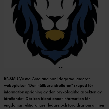
M
DM
STATISTIKARKIV
TÄVLINGAR
BDFIF
NI
U
VÄSTSVENSKA
STATISTIKARKIV
PROJEKT
LÖPARCUPEN
VGFIF
RI
HÄCKPROJEKT
G
STATISTIKARKIV
ET
HFIF
HÖJDPROJEKT
UTTAGNINGSTÄVLING
ET
AR
HYRA
ÖVRIGT
TRESTEGET
GÖTALANDSMÄSTERSKAP
EN
RESULTATBILAGA
VSFIF
DISTRIKTSKAMPE
N
P12/F12 ÅRSBÄSTA VÄSTSVENSKA UTOMHUS
RF-SISU Västra Götaland har i dagarna lanserat
DOKUME
2022
webbplatsen "Den hållbara idrottaren" skapad för
NT
informationsspridning av den psykologiska aspekten av
NYHETSBRE
idrottandet. Där kan bland annat information för
V
ungdomar, elitidrottare, ledare och föräldrar om ämnen
ANSÖKNING