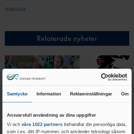
AR
STARTLISTA
ÅRSHJ
UL
ARKI
V
Relaterade nyheter
Samtycke
Information
Reklaminställningar
Om
05 AUG. 2026 | 09:37
02 AUG. 2026 | 09:53
Ansvarsfull användning av dina uppgifter
JSM22, USM16-17 2026
GM Merch
Vi och
våra 1022 partners
behandlar din personliga data,
LÄS MER
LÄS MER
som t.ex. ditt IP-nummer, och använder teknologi såsom