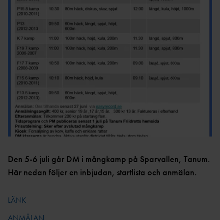
M
DM
STATISTIKARKIV
TÄVLINGAR
BDFIF
NI
U
VÄSTSVENSKA
STATISTIKARKIV
PROJEKT
LÖPARCUPEN
VGFIF
RI
HÄCKPROJEKT
G
STATISTIKARKIV
ET
HFIF
HÖJDPROJEKT
UTTAGNINGSTÄVLING
ET
AR
HYRA
ÖVRIGT
TRESTEGET
GÖTALANDSMÄSTERSKAP
EN
RESULTATBILAGA
VSFIF
DISTRIKTSKAMPE
N
P12/F12 ÅRSBÄSTA VÄSTSVENSKA UTOMHUS
Den 5-6 juli går DM i mångkamp på Sparvallen, Tanum.
DOKUME
2022
Här nedan följer en inbjudan, startlista och anmälan.
NT
NYHETSBRE
LÄNK
V
ANSÖKNING
ANMÄLAN