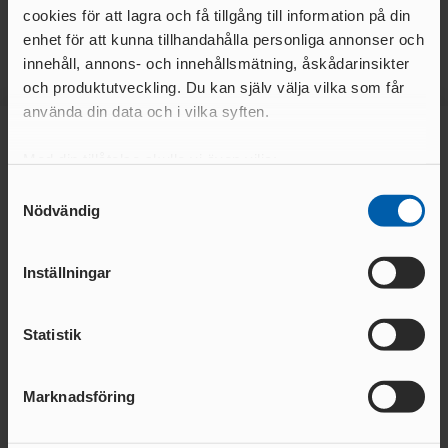
cookies för att lagra och få tillgång till information på din
enhet för att kunna tillhandahålla personliga annonser och
innehåll, annons- och innehållsmätning, åskådarinsikter
och produktutveckling. Du kan själv välja vilka som får
använda din data och i vilka syften.
Med din tillåtelse skulle vi även vilja:
Huvudsponsor
Samla in information om din geografiska plats
Samtyckesval
Nödvändig
som kan ha en noggrannhet på upp till flera meter
Identifiera din enhet genom att aktivt skanna den
för specifika kännetecken (fingeravtryck)
Inställningar
Ta reda på mer om hur dina personliga uppgifter
behandlas och ställ in dina preferenser i
detaljsektionen
.
Statistik
Du kan ändra eller dra tillbaka ditt samtycke när som
helst från cookie-förklaringen.
Marknadsföring
Team partners
Vi använder enhetsidentifierare för att anpassa innehållet
och annonserna till användarna, tillhandahålla funktioner