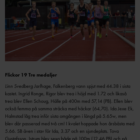
Flickor 19 Tre medaljer
Linn Svedberg Jarlhage
, Falkenberg vann spjut med 44.38 i sista
kastet. Ingrid Ronge, Rigor blev trea i höjd med 1.72 och likaså
trea blev Ellen Schoug, Hälle på 400m med 57,14 (PB). Ellen blev
också femma på samma sträcka med häckar (64,70). Ida Jexe Ek,
Halmstad låg trea inför sista omgången i längd på 5.65w, men
blev där passerad med två cm! I kvalet hoppade hon årsbästa med
5.66. SB även i stav för Ida, 3.37 och en sjundeplats. Tova
Gustafsson, Istrum blev sexa både på 100m (12,46 PB) och på