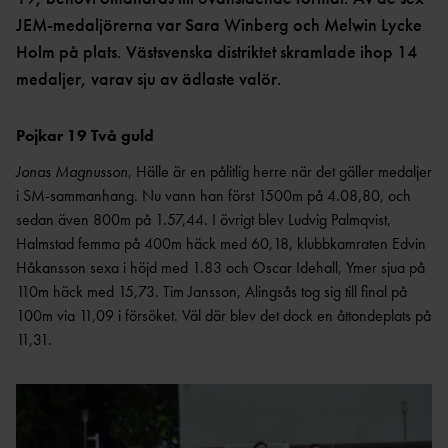
AR
JEM-medaljörerna var Sara Winberg och Melwin Lycke
ÅRSHJ
Holm på plats. Västsvenska distriktet skramlade ihop 14
UL
medaljer, varav sju av ädlaste valör.
ARKI
V
Pojkar 19 Två guld
Jonas Magnusson
, Hälle är en pålitlig herre när det gäller medaljer
i SM-sammanhang. Nu vann han först 1500m på 4.08,80, och
sedan även 800m på 1.57,44. I övrigt blev Ludvig Palmqvist,
Halmstad femma på 400m häck med 60,18, klubbkamraten Edvin
Håkansson sexa i höjd med 1.83 och Oscar Idehall, Ymer sjua på
110m häck med 15,73. Tim Jansson, Alingsås tog sig till final på
100m via 11,09 i försöket. Väl där blev det dock en åttondeplats på
11,31.