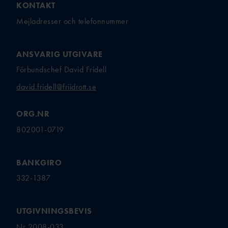
KONTAKT
Mejladresser och telefonnummer
ANSVARIG UTGIVARE
Förbundschef David Fridell
david.fridell@friidrott.se
ORG.NR
802001-0719
BANKGIRO
332-1387
UTGIVNINGSBEVIS
Nr 2008-033