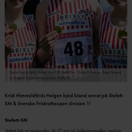
M
DM
STATISTIKARKIV
TÄVLINGAR
BDFIF
NI
U
VÄSTSVENSKA
STATISTIKARKIV
PROJEKT
LÖPARCUPEN
VGFIF
RI
HÄCKPROJEKT
G
STATISTIKARKIV
ET
HFIF
HÖJDPROJEKT
UTTAGNINGSTÄVLING
ET
AR
HYRA
ÖVRIGT
TRESTEGET
GÖTALANDSMÄSTERSKAP
Deca Text & Bild: Stafett SM F19 3x800m - Sofie Gisaeus, Ester Strand
EN
& Majken Söderlund Larsson, Hälle IF
RESULTATBILAGA
VSFIF
DISTRIKTSKAMPE
N
P12/F12 ÅRSBÄSTA VÄSTSVENSKA UTOMHUS
Kristi Himmelsfärds Helgen bjöd bland annat på Stafett-
DOKUME
2022
SM & Svenska Friidrottscupen division 1!
NT
NYHETSBRE
Stafett-SM
V
ANSÖKNING
Stafett-SM arrangerades 16-17 maj på Sollentunavallen med en