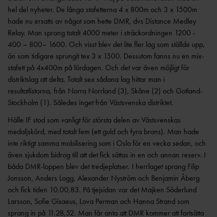
AR
hel del nyheter. De långa stafetterna 4 x 800m och 3 x 1500m
hade nu ersatts av något som hette DMR, dvs Distance Medley
ÅRSHJ
UL
Relay. Man sprang totalt 4000 meter i sträckordningen 1200 -
400 – 800– 1600. Och visst blev det lite fler lag som ställde upp,
ARKI
än som tidigare sprungit tex 3 x 1500. Dessutom fanns nu en mix-
V
stafett på 4x400m på lördagen. Och det var även möjligt för
distriktslag att delta. Totalt sex sådana lag hittar man i
resultatlistorna, från Norra Norrland (3), Skåne (2) och Gotland-
Stockholm (1). Således inget från Västsvenska distriktet.
Hälle IF stod som vanligt för största delen av Västsvenskas
medaljskörd, med totalt fem (ett guld och fyra brons). Man hade
inte riktigt samma mobilisering som i Oslo för en vecka sedan, och
även sjukdom bidrog till att det fick sättas in en och annan reserv. I
båda DMR-loppen blev det tredjeplatser. I herrlaget sprang Filip
Jonsson, Anders Logg, Alexander Nyström och Benjamin Åberg
och fick tiden 10.00,83. På tjejsidan var det Majken Söderlund
Larsson, Sofie Gisaeus, Lova Perman och Hanna Strand som
sprang in på 11.28,52. Man får anta att DMR kommer att fortsätta