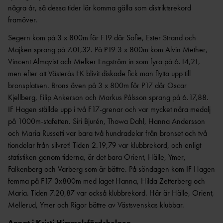
några år, så dessa tider lär komma gälla som distriktsrekord
framöver.
Segern kom på 3 x 800m för F19 där Sofie, Ester Strand och
Majken sprang på 7.01,32. På P19 3 x 800m kom Alvin Mether,
Vincent Almqvist och Melker Engström in som fyra på 6.14,21,
men efter att Västerås FK blivit diskade fick man flytta upp till
bronsplatsen. Brons även på 3 x 800m för P17 där Oscar
Kjellberg, Filip Ankerson och Markus Pålsson sprang på 6.17,88.
IF Hagen ställde upp i två F17-grenar och var mycket nära medalj
på 1000m-stafetten. Siri Bjurén, Thowa Dahl, Hanna Andersson
och Maria Russetti var bara två hundradelar från bronset och två
tiondelar från silvret! Tiden 2.19,79 var klubbrekord, och enligt
statistiken genom tiderna, är det bara Orient, Hälle, Ymer,
Falkenberg och Varberg som är bättre. På söndagen kom IF Hagen
femma på F17 3x800m med laget Hanna, Hilda Zetterberg och
Maria. Tiden 7.20,87 var också klubbrekord. Här är Hälle, Orient,
Mellerud, Ymer och Rigor bättre av Västsvenskas klubbar.
Annat i Kristi Himmelsfärdshelgen