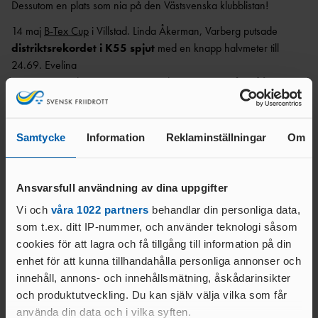
Dessutom en plats som nia på den Västsvenska klubblistan!
14 maj
B-Tex Cup
i Villstad. Linda Åkerman, Varberg putsade
distriktsrekordet i K55 spjut
med en knapp halvmeter till
24.69. Evelina
Svensson Sandgren, Ymer tangerade sitt nysatta
rekord i K55
höjd
med 1.10.
15 maj i
Elon, North Carolina
. Elin Rydqvist, Halmstad förbättrade
Samtycke
Information
Reklaminställningar
Om
sitt distrikts-
årsbästa i slägga till 52.36.
16 maj
Werfertage i Halle, Tyskland
. Traditionellt stora
Ansvarsfull användning av dina uppgifter
kasttävlingar, dit Alma
Vi och
våra 1022 partners
behandlar din personliga data,
Olsson, Bokenäs begett sig. Hon blev femma i F19 kula med
som t.ex. ditt IP-nummer, och använder teknologi såsom
resultatet 14.01.
cookies för att lagra och få tillgång till information på din
16 maj
Kvilles Vårtävling
. Skruttigt väder på Björlandavallen. Kalle
enhet för att kunna tillhandahålla personliga annonser och
Thyrman,
innehåll, annons- och innehållsmätning, åskådarinsikter
Rigor sprang 300m på 35,95. I F13 höjd vann Madelene Härsjö
och produktutveckling. Du kan själv välja vilka som får
på 1.52, med
använda din data och i vilka syften.