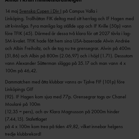
14 maj
Svenska Cupen i Div I
på Campus Valla i
Linköping. Trollhättan FIK deltog med sitt herrlag och IF Hagen med
sitt kvinnliga. Fyra manliga lag ställde upp och IF Kville (50p) vann
före TFIK (45). Därmed är dessa två klara för att 2027 tävla i lag-
SM-kvalet. TFIK hade fått hem sina USA-baserade Alwin Andrée
och Albin Freiholtz, och de tog nu tre grensegrar. Alwin på 400m
(51,86) och Albin på 800m (2.06,97) och i höjd (1.71). Dessutom
vann Alexander Sätterman slägga på 35.17 och man vann 4 x
100m på 46,42.
Dammatchen med åtta klubbar vanns av Tjalve FIF (101p) före
Linköpings GIF
(92). IF Hagen kom sjua med 77p. Grensegrar togs av Chanel
Moularé på 100m
(12,35 = pers), och av Klara Magnusson på 2000m hinder
(7.44,15). Stafettlaget
på 4 x 100m kom trea på tiden 49,82, vilket innebar helgens
tredje klubbrekord!