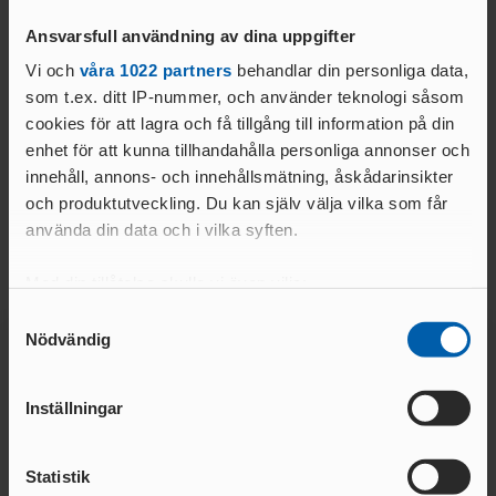
Ansvarsfull användning av dina uppgifter
Vi och
våra 1022 partners
behandlar din personliga data,
som t.ex. ditt IP-nummer, och använder teknologi såsom
cookies för att lagra och få tillgång till information på din
08 JULI 2026 | 16:01
24 JUNI 2026 | 10:24
enhet för att kunna tillhandahålla personliga annonser och
RM 19-20 september i Bålsta
MITTMEET 2026
innehåll, annons- och innehållsmätning, åskådarinsikter
LÄS MER
LÄS MER
och produktutveckling. Du kan själv välja vilka som får
använda din data och i vilka syften.
Med din tillåtelse skulle vi även vilja:
Samla in information om din geografiska plats
Samtyckesval
Nödvändig
som kan ha en noggrannhet på upp till flera meter
Identifiera din enhet genom att aktivt skanna den
Huvudsponsor
för specifika kännetecken (fingeravtryck)
Inställningar
Ta reda på mer om hur dina personliga uppgifter
behandlas och ställ in dina preferenser i
detaljsektionen
.
Statistik
Du kan ändra eller dra tillbaka ditt samtycke när som