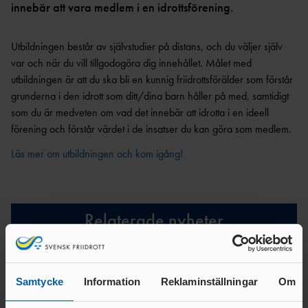
innebär att vara medlem i en idrottsförening.
VARA
Utbildningen består av självstudier på distans, och du väljer själv
FUNKTIONÄR
var och när du vill tillgodogöra dig innehållet. Målet med
utbildningen är att du ska bli en kunnig friidrottsförälder som förstår
grunderna i den idrott som ditt/dina barn håller på med, samtidigt
som du är medveten om vad det innebär att idrotta i en ideell
förening och förstår värdet i de insatser du kan göra som medlem.
Läs mer om utbildningen och kom igång!
Relaterade nyheter
Samtycke
Information
Reklaminställningar
Om