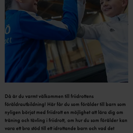
VÅRA
HUR GÅR ANSÖKAN
FÖRENINGAR
TILL?
FÖRENINGSSTÖD OCH
VETERANER
UTVECKLING
VETERANKOMMIT
BARN- OCH
TÄVLINGSSERIE
TÉ
UNGDOMSMÄRKEN
2026
NYHETSBREV
REGIONSMÄSTERSK
HÄR HITTAR DU ALLA
AP
NYHETSBREV
Då är du varmt välkommen till friidrottens
föräldrautbildning! Här får du som förälder till barn som
RESULTAT &
nyligen börjat med friidrott en möjlighet att lära dig om
STATISTIK
träning och tävling i friidrott, om hur du som förälder kan
vara ett bra stöd till ett idrottande barn och vad det