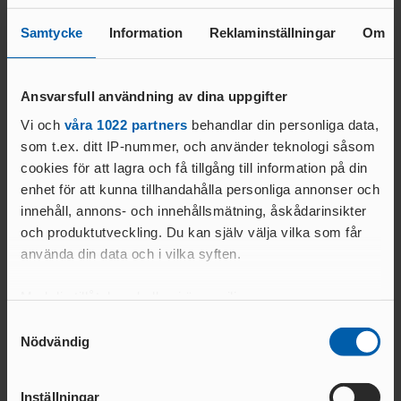
extra uppmärksam på att så snart WRC-ansökan blivit
godkänd fås ett mejl med instruktioner om hur föreningen
Samtycke
Information
Reklaminställningar
Om
betalar avgiften. En del föreningar verkar tydligen missa det
mejlet. Bra att veta ifall du skulle få ngn fråga i ngt
sammanhang.)
Ansvarsfull användning av dina uppgifter
Vi och
våra 1022 partners
behandlar din personliga data,
som t.ex. ditt IP-nummer, och använder teknologi såsom
Nya avgifter
cookies för att lagra och få tillgång till information på din
Från och med utomhussäsongen gäller nya avgifter för central
enhet för att kunna tillhandahålla personliga annonser och
sanktion. Ni kan läsa mer om detta
här
.
innehåll, annons- och innehållsmätning, åskådarinsikter
och produktutveckling. Du kan själv välja vilka som får
använda din data och i vilka syften.
Relaterade nyheter
Med din tillåtelse skulle vi även vilja:
Samla in information om din geografiska plats
Samtyckesval
Nödvändig
som kan ha en noggrannhet på upp till flera meter
Identifiera din enhet genom att aktivt skanna den
för specifika kännetecken (fingeravtryck)
Inställningar