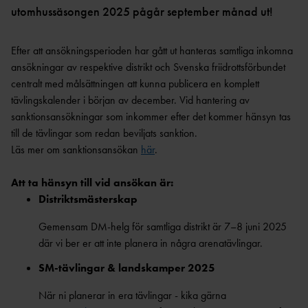
utomhussäsongen 2025 pågår september månad ut!
VARA
Efter att ansökningsperioden har gått ut hanteras samtliga inkomna
FUNKTIONÄR
ansökningar av respektive distrikt och Svenska friidrottsförbundet
centralt med målsättningen att kunna publicera en komplett
tävlingskalender i början av december. Vid hantering av
sanktionsansökningar som inkommer efter det kommer hänsyn tas
till de tävlingar som redan beviljats sanktion.
Läs mer om sanktionsansökan
här
.
Att ta hänsyn till vid ansökan är:
Distriktsmästerskap
Gemensam DM-helg för samtliga distrikt är 7–8 juni 2025
där vi ber er att inte planera in några arenatävlingar.
SM-tävlingar & landskamper 2025
När ni planerar in era tävlingar - kika gärna