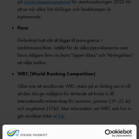
på
mästerskapsprogrammet
för utomhussäsongen 2025 för
att se när olika SM-tävlingar och landskamper är
inplanerade.
Para
Förändrat/nytt sätt att lägga till para-grenar i
sanktionsansökan. Istället för de olika para-klasserna som
fanns tidigare finns nu bara "öppen klass" och "tävlingsklass"
att välja mellan.
WRC (World Ranking Competition)
Glöm inte att ansöka om WRC-status på er tävling om ni vill
att den ska ge möjlighet för tävlande att kvala in till
internationella mästerskap för seniorer, juniorer (19–22 år)
och ungdomar (17år). Mer information om WRC och hur ni
gör ansökan hittar ni
här
.
Glöm inte heller att betala avgiften till World
Athletics i tid för godkänd WRC-ansökan.
(Var lite