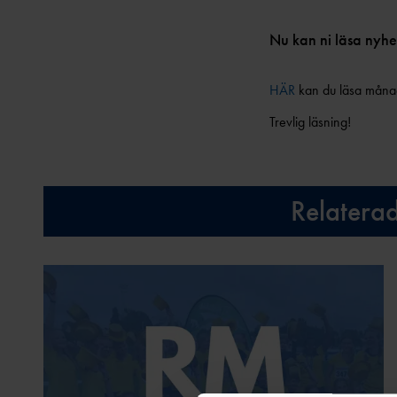
Nu kan ni läsa nyhe
HÄR
kan du läsa måna
Trevlig läsning!
Relatera