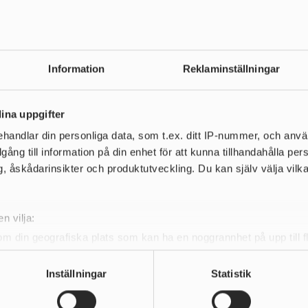
Information
Reklaminställningar
24 JUNI 2026 | 10:24
MITTMEET 2026
ina uppgifter
Vi ses väl i Falun 10-11 oktober för MITTMEET 2026
handlar din personliga data, som t.ex. ditt IP-nummer, och anv
illgång till information på din enhet för att kunna tillhandahålla pe
LÄS MER
, åskådarinsikter och produktutveckling. Du kan själv välja vilk
n vilja:
om din geografiska plats som kan ha en noggrannhet på upp till f
genom att aktivt skanna den för specifika kännetecken (fingeravt
Huvudsponsor
rsonliga uppgifter behandlas och ställ in dina preferenser i
deta
Inställningar
Statistik
ke när som helst från cookie-förklaringen.