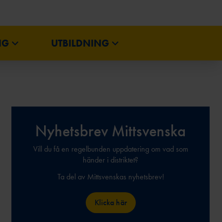
NG
UTBILDNING
IUM
REGIONSMÄSTERSKAP
BREV
Nyhetsbrev Mittsvenska
Vill du få en regelbunden uppdatering om vad som
händer i distriktet?
Ta del av Mittsvenskas nyhetsbrev!
Klicka här