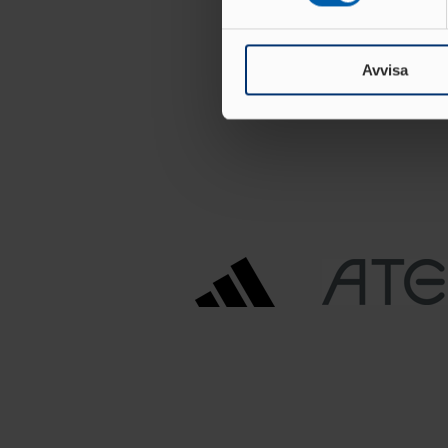
Vi använder enhetsidentifierar
sociala medier och analysera 
till de sociala medier och a
Avvisa
med annan information som du 