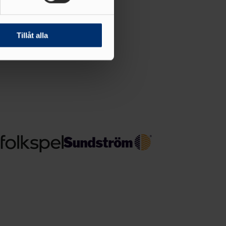
andahålla funktioner för
n information från din enhet
 tur kombinera informationen
Tillåt alla
deras tjänster.