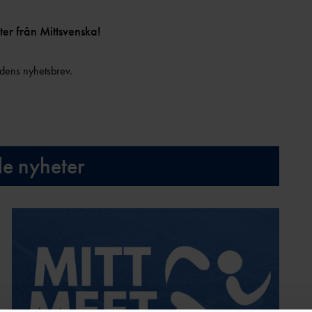
ter från Mittsvenska!
dens nyhetsbrev.
de nyheter