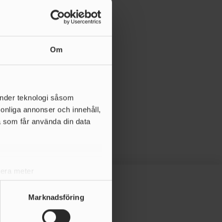
Om
änder teknologi såsom
rsonliga annonser och innehåll,
a som får använda din data
lera meter
ryck)
ljsektionen
. Du kan ändra
Marknadsföring