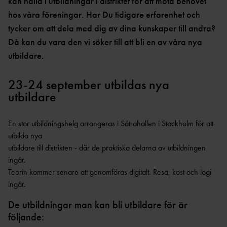
kan hålla i utbildningar i distriktet för att möta behovet
hos våra föreningar. Har Du tidigare erfarenhet och
VARA
tycker om att dela med dig av dina kunskaper till andra?
FUNKTIONÄR
Då kan du vara den vi söker till att bli en av våra nya
utbildare.
23-24 september utbildas nya
utbildare
En stor utbildningshelg arrangeras i Sätrahallen i Stockholm för att
utbilda nya
utbildare till distrikten - där de praktiska delarna av utbildningen
ingår.
Teorin kommer senare att genomföras digitalt. Resa, kost och logi
ingår.
De utbildningar man kan bli utbildare för är
följande: