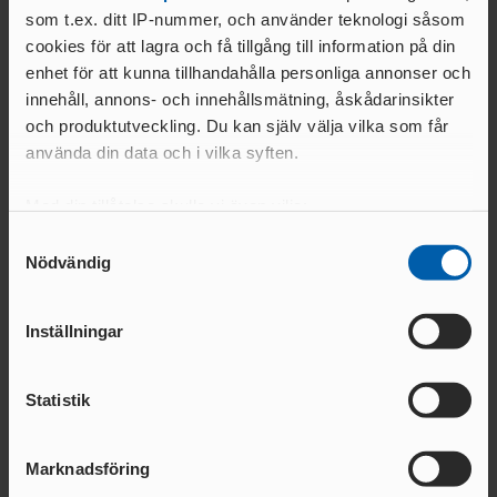
som t.ex. ditt IP-nummer, och använder teknologi såsom
ANMÄL DITT INTRESSE - senast 20 augusti via länken
cookies för att lagra och få tillgång till information på din
nedan
enhet för att kunna tillhandahålla personliga annonser och
Läs mer om utbildningarna och anmäl intresse
innehåll, annons- och innehållsmätning, åskådarinsikter
och produktutveckling. Du kan själv välja vilka som får
använda din data och i vilka syften.
Relaterade nyheter
Med din tillåtelse skulle vi även vilja:
Samla in information om din geografiska plats
Samtyckesval
Nödvändig
som kan ha en noggrannhet på upp till flera meter
Identifiera din enhet genom att aktivt skanna den
för specifika kännetecken (fingeravtryck)
Inställningar
Ta reda på mer om hur dina personliga uppgifter
behandlas och ställ in dina preferenser i
detaljsektionen
.
Statistik
Du kan ändra eller dra tillbaka ditt samtycke när som
helst från cookie-förklaringen.
Marknadsföring
08 JULI 2026 | 16:01
24 JUNI 2026 | 10:24
Vi använder enhetsidentifierare för att anpassa innehållet