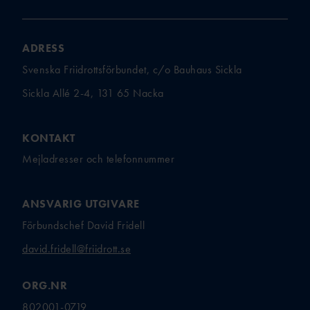
ADRESS
Svenska Friidrottsförbundet, c/o Bauhaus Sickla
Sickla Allé 2-4, 131 65 Nacka
KONTAKT
Mejladresser och telefonnummer
ANSVARIG UTGIVARE
Förbundschef David Fridell
david.fridell@friidrott.se
ORG.NR
802001-0719