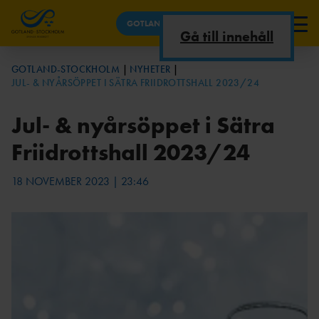
GOTLAND-STOCKHOLM
Gå till innehåll
NYHETER
GOTLAND-STOCKHOLM
NYHETER
JUL- & NYÅRSÖPPET I SÄTRA FRIIDROTTSHALL 2023/24
OM DISTRIKTET
TÄVLINGSKALEND
UTBILDNINGSPLAN
TRÄNINGSKORT, TIDER, PRISER
OM OSS
ER
2026
OCH KRITERIER
BÖRJA
Jul- & nyårsöppet i Sätra
SÄTRA FRIIDROTTSHALL
FRIIDROTTA
Friidrottshall 2023/24
DISTRIKTSREKO
TÄVLINGAR
RD
VECKOSCHE
ARKIV
18 NOVEMBER 2023 | 23:46
FRIIDROTTSSTATIS
MA
UTBILDNINGAR
UTBILDNINGSPLAN
TIK
2025
FÖRENING
UTBILDNINGSPLAN
AR
2024
FÖRENINGSMÖT
BESTÄLLNING AV
UTBILDNINGSPLAN
EN
TRÄNINGSKORT
2023
KONTAKTA
OSS