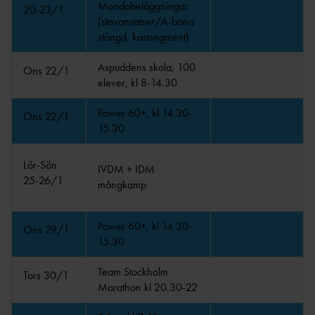
Mondobeläggningar
VÅR- OCH SOMMARSCHEMA
20-23/1
DISTRIKTSUNGDO
(stavansatser/A-bana
2024
M
stängd, kastsegment)
VÅRSCHEMA
ELI
2024
Aspuddens skola, 100
Ons 22/1
T
PÅSKSCHEMA
elever, kl 8-14.30
JUNIOR- &
2024
UNGDOM
Power 60+, kl 14.30-
JUL & NYÅRSÖPPET
Ons 22/1
PARASPO
15.30
2023/24
RT
HÖSTSCHEMA
STAFETT/LÅNGLÖP/OCR/TERRÄNG/
Lör-Sön
2023
IVDM + IDM
TRAIL
25-26/1
mångkamp
TRÄNINGSKORT, TIDER & BESTÄMMELSER
TÄVLIN
2023/24
G
Power 60+, kl 14.30-
Ons 29/1
UTBILDNIN
15.30
G
VETERA
Team Stockholm
Tors 30/1
N
Marathon kl 20.30-22