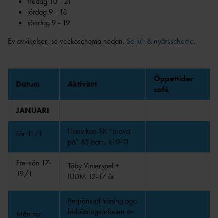
fredag 10 - 21
NYHETSBRE
lördag 9 - 18
V
ARENAREKO
söndag 9 - 19
RD
PERSONUPPGIFTSPOLI
Ev avvikelser, se veckoschema nedan.
Se jul- & nyårsschema
.
CY
SERVICEAVGIFT
ER
Öppettider
ARKIV
Datum
Aktivitet
STADGA
café
R
SÄTRA FRIIDROTTSHALL 25
JANUARI
ÅR
STYRELSE, VALBEREDNING OCH
REVISORER
VÅR- OCH SOMMARSCHEMA
Hanviken SK ”prova
Lör 11/1
2025
ÅRSMÖTESHANDLING
på” 85 barn, kl 9-11
AR
VÅRSCHEMA 2025 (SE SENASTE UNDER
VECKOSCHEMA)
Fre-sön 17-
Täby Vinterspel +
19/1
JUL- OCH NYÅRSSCHEMA
IUDM 12-17 år
2024/25
KOMMITTÉER
HÖSTSCHEMA
Begränsad träning pga
ANLÄGGNIN
2024
förbättringsarbeten av
Mån-tor
G