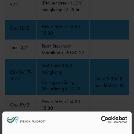
IDM seniorer + IUDM
9/2
mångkamp 12-13 år
Power 60+, kl 14.30-
Ons 12/2
15.30
Team Stockholm
Tors 13/2
Marathon kl 20.30-22
ISM-IJSM-IUSM
Lör-Sön 15-
mångkamp
16/2
Lör: kl 9.30-18
Lör: ingen träning
Sön: kl 9.30-16
Sön: träning kl 17-19
Power 60+, kl 14.30-
Ons 19/2
15.30
Team Stockholm
Tors 20/2
Marathon kl 20.30-22