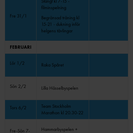
Stängt kl 7-15 -
filminspelning
UNGDOMAR
Fre 31/1
Begränsad träning kl
15-21 - dukning inför
SOMMARLÄGER 13-14
helgens tävlingar
ÅR
STOCKHOLMSKAMP
EN
FEBRUARI
REGIONSMÄSTERSKAP 13-
14 ÅR
Lör 1/2
Raka Spåret
Sön 2/2
Lilla Hässelbyspelen
ARKIV
TIDIGARE DISTRIKTS
HEMSIDOR
Team Stockholm
Tors 6/2
Marathon kl 20.30-22
Hammarbyspelen +
Fre-Sön 7-