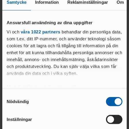
Samtycke
Information
Reklaminställningar
Om
Utbildning, ”yttre”
Tis 25/2
längd-/tresteg, kl 20 -
Ansvarsfull användning av dina uppgifter
21.45
Vi och
våra 1022 partners
behandlar din personliga data,
som t.ex. ditt IP-nummer, och använder teknologi såsom
Power 60+, kl 14.30-
cookies för att lagra och få tillgång till information på din
Ons 26/2
15.30
enhet för att kunna tillhandahålla personliga annonser och
innehåll, annons- och innehållsmätning, åskådarinsikter
och produktutveckling. Du kan själv välja vilka som får
MARS
använda din data och i vilka syften.
P A Fogelström Gymn,
Ons 5/3
70 elever, kl 9 - 14.30
Med din tillåtelse skulle vi även vilja:
Samla in information om din geografiska plats
Samtyckesval
Power 60+, kl 14.30-
Ons 5/3
Nödvändig
som kan ha en noggrannhet på upp till flera meter
15.30
Identifiera din enhet genom att aktivt skanna den
för specifika kännetecken (fingeravtryck)
Power 60+, kl 14.30-
Ons 12/3
Inställningar
15.30
Ta reda på mer om hur dina personliga uppgifter