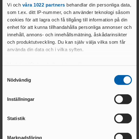
VÅR- OCH SOMMARSCHEMA
Vi och
våra 1022 partners
behandlar din personliga data,
DISTRIKTSUNGDO
2024
som t.ex. ditt IP-nummer, och använder teknologi såsom
Team partners
M
VÅRSCHEMA
cookies för att lagra och få tillgång till information på din
ELI
2024
1
        
enhet för att kunna tillhandahålla personliga annonser och
T
innehåll, annons- och innehållsmätning, åskådarinsikter
PÅSKSCHEMA
JUNIOR- &
2024
och produktutveckling. Du kan själv välja vilka som får
UNGDOM
använda din data och i vilka syften.
JUL & NYÅRSÖPPET
PARASPO
2023/24
RT
Med din tillåtelse skulle vi även vilja:
HÖSTSCHEMA
STAFETT/LÅNGLÖP/OCR/TERRÄNG/
Samla in information om din geografiska plats
2023
Samtyckesval
TRAIL
Nödvändig
som kan ha en noggrannhet på upp till flera meter
TRÄNINGSKORT, TIDER & BESTÄMMELSER
Officiella partners
TÄVLIN
Identifiera din enhet genom att aktivt skanna den
2023/24
G
för specifika kännetecken (fingeravtryck)
Inställningar
UTBILDNIN
Ta reda på mer om hur dina personliga uppgifter
G
behandlas och ställ in dina preferenser i
detaljsektionen
.
Statistik
Du kan ändra eller dra tillbaka ditt samtycke när som
VETERA
N
helst från cookie-förklaringen.
Marknadsföring