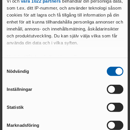
Vi och
våra 1022 partners
behandlar din personliga data,
Kommittén samlas en gång per månad eller oftare vid behov.
som t.ex. ditt IP-nummer, och använder teknologi såsom
UNGDOMAR
cookies för att lagra och få tillgång till information på din
enhet för att kunna tillhandahålla personliga annonser och
SOMMARLÄGER 13-14
innehåll, annons- och innehållsmätning, åskådarinsikter
ÅR
och produktutveckling. Du kan själv välja vilka som får
STOCKHOLMSKAMP
använda din data och i vilka syften.
EN
REGIONSMÄSTERSKAP 13-
Med din tillåtelse skulle vi även vilja:
14 ÅR
Samla in information om din geografiska plats
Samtyckesval
Huvudsponsor
Nödvändig
som kan ha en noggrannhet på upp till flera meter
Identifiera din enhet genom att aktivt skanna den
för specifika kännetecken (fingeravtryck)
ARKIV
Inställningar
Ta reda på mer om hur dina personliga uppgifter
TIDIGARE DISTRIKTS
behandlas och ställ in dina preferenser i
detaljsektionen
.
HEMSIDOR
Statistik
Du kan ändra eller dra tillbaka ditt samtycke när som
helst från cookie-förklaringen.
Marknadsföring
Vi använder enhetsidentifierare för att anpassa innehållet