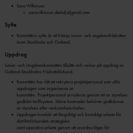
Sara Wilkinson
NYHETSBRE
sarawilkinson.dietist[at]gmail.com
V
ARENAREKO
RD
PERSONUPPGIFTSPOLI
Syfte
CY
Kommitténs syfte är att främja Junior- och ungdomsfriidrotten
SERVICEAVGIFT
inom Stockholm och Gotland.
ER
ARKIV
STADGA
Uppdrag
R
SÄTRA FRIIDROTTSHALL 25
Junior- och Ungdomskommittén tillsätts och verkar på uppdrag av
ÅR
STYRELSE, VALBEREDNING OCH
Gotland-Stockholms Friidrottsförbund.
REVISORER
VÅR- OCH SOMMARSCHEMA
Kommittén har rätt att rekrytera projektpersonal som utför
2025
ÅRSMÖTESHANDLING
uppdragen som organiseras av
AR
VÅRSCHEMA 2025 (SE SENASTE UNDER
kommittén. Projektpersonal arvoderas genom ett av styrelsen
VECKOSCHEMA)
godkänt tariffsystem. Större kostnader behöver godkännas
JUL- OCH NYÅRSSCHEMA
av styrelsen eller verksamhetschefen.
2024/25
Uppdraget innebär att långsiktigt och kortsiktigt arbeta för
KOMMITTÉER
distriktsförbundets strategiska
HÖSTSCHEMA
ANLÄGGNIN
samt operativa arbete genom att anordna läger för
2024
G