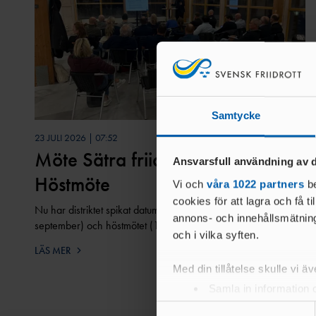
Samtycke
23 JULI 2026 | 07:52
Möte Sätra friidrottshall och
Ansvarsfull användning av d
Höstmöte
Vi och
våra 1022 partners
be
cookies för att lagra och få t
Nu har distriktet spikat datum för möte Sätra friidrottshall (2
annons- och innehållsmätning
september) och höstmötet (14 oktober)
och i vilka syften.
LÄS MER
Med din tillåtelse skulle vi äve
Samla in information 
Identifiera din enhet 
Samtyckesval