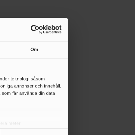
Om
änder teknologi såsom
rsonliga annonser och innehåll,
a som får använda din data
lera meter
ryck)