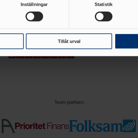
rsonliga uppgifter behandlas och ställ in dina preferenser i
deta
Inställningar
Statistik
ke när som helst från cookie-förklaringen.
Huvudsponsor
e för att anpassa innehållet och annonserna till användarna, tillh
vår trafik. Vi vidarebefordrar även sådana identifierare och anna
nnons- och analysföretag som vi samarbetar med. Dessa kan i sin
Tillåt urval
har tillhandahållit eller som de har samlat in när du har använt 
Team partners