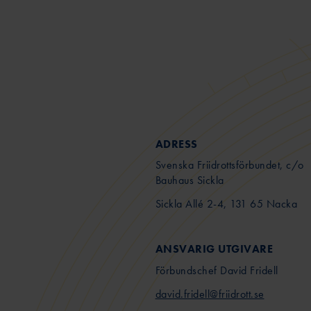
ADRESS
Svenska Friidrottsförbundet, c/o
Bauhaus Sickla
Sickla Allé 2-4, 131 65 Nacka
ANSVARIG UTGIVARE
Förbundschef David Fridell
david.fridell@friidrott.se