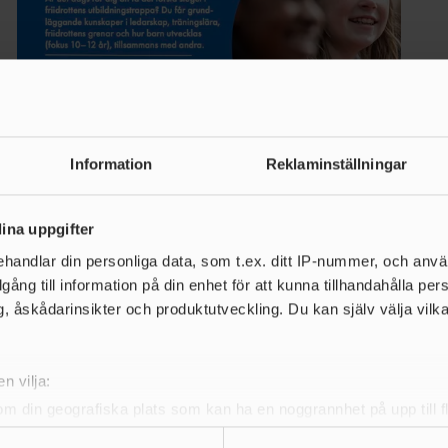
Information
Reklaminställningar
23 JULI 2026 | 06:41
Höstens utbildningar
ina uppgifter
Anmälan har nu öppnat inför höstens utbildningar
handlar din personliga data, som t.ex. ditt IP-nummer, och anv
illgång till information på din enhet för att kunna tillhandahålla pe
LÄS MER
, åskådarinsikter och produktutveckling. Du kan själv välja vilk
n vilja:
om din geografiska plats som kan ha en noggrannhet på upp till f
genom att aktivt skanna den för specifika kännetecken (fingeravt