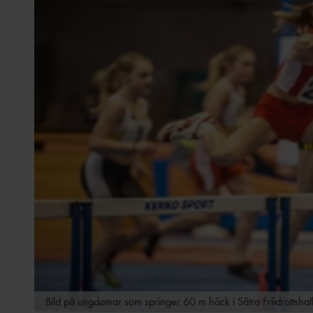
STADGAR
VÅR- OCH SOMMARSCHEMA 2024
STYRELSE, VALBEREDNING OCH
VÅRSCHEMA 2024
REVISORER
PÅSKSCHEMA 2024
ÅRSMÖTESHANDLINGAR
JUL & NYÅRSÖPPET 2023/24
HÖSTSCHEMA 2023
TRÄNINGSKORT, TIDER & BESTÄMMELSER
2023/24
Bild på ungdomar som springer 60 m häck i Sätra Friidrottshal