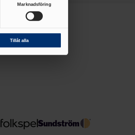
ljsektionen
. Du kan ändra
Marknadsföring
andahålla funktioner för
n information från din enhet
 tur kombinera informationen
Tillåt alla
deras tjänster.