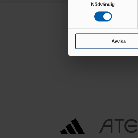
Ta reda på mer om hur dina pe
Nödvändig
eller dra tillbaka ditt samtyc
Vi använder enhetsidentifierar
sociala medier och analysera 
till de sociala medier och a
Avvisa
med annan information som du 