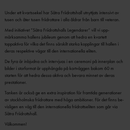
VÅR- OCH SOMMARSCHEMA
DISTRIKTSUNGDO
2024
Under ett kvartssekel har Sätra Friidrottshall utnyttjats intensivt av
M
VÅRSCHEMA
tusen och åter tusen friidrottare i alla åldrar från barn till veteran.
ELI
2024
T
Med initiativet ”Sätra Friidrottshalls Legendarer” vill vi upp­
PÅSKSCHEMA
märksamma hallens jubileum genom att hedra en kvartett
JUNIOR- &
2024
toppaktiva för vilka det finns särskilt starka kopplingar till hallen i
UNGDOM
JUL & NYÅRSÖPPET
deras respektive vägar till den internatio­nella eliten.
PARASPO
2023/24
RT
De fyra är inbjudna och intervjuas i en ceremoni på innerplan och
HÖSTSCHEMA
STAFETT/LÅNGLÖP/OCR/TERRÄNG/
bilder i storformat är upphängda på kortväggen bakom 60 m
2023
TRAIL
starten för att hedra dessa aktiva och bevara minnet av deras
TRÄNINGSKORT, TIDER & BESTÄMMELSER
prestationer.
TÄVLIN
2023/24
G
Tanken är också ge en extra inspiration för fram­tida generationer
UTBILDNIN
av stockholmska friidrottare med höga ambitioner. För det finns be­
G
visligen en väg till den internationella friidrottseliten som går via
VETERA
Sätra Friidrottshall.
N
Välkommen!