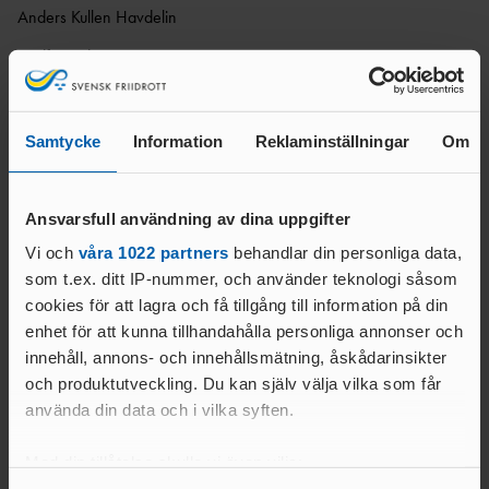
Anders Kullen Havdelin
UNGDOMAR
Ordförande
SOMMARLÄGER 13-14
Gotland-Stockholms Friidrottsförbund
ÅR
Samtycke
Information
Reklaminställningar
Om
STOCKHOLMSKAMP
EN
Relaterade nyheter
REGIONSMÄSTERSKAP 13-
Ansvarsfull användning av dina uppgifter
14 ÅR
Vi och
våra 1022 partners
behandlar din personliga data,
som t.ex. ditt IP-nummer, och använder teknologi såsom
cookies för att lagra och få tillgång till information på din
ARKIV
enhet för att kunna tillhandahålla personliga annonser och
innehåll, annons- och innehållsmätning, åskådarinsikter
TIDIGARE DISTRIKTS
och produktutveckling. Du kan själv välja vilka som får
HEMSIDOR
använda din data och i vilka syften.
Med din tillåtelse skulle vi även vilja:
23 JULI 2026 | 07:52
23 JULI 2026 | 06:41