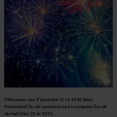
NYHETSBRE
V
ARENAREKO
RD
PERSONUPPGIFTSPOLI
CY
SERVICEAVGIFT
ER
ARKIV
STADGA
R
SÄTRA FRIIDROTTSHALL 25
ÅR
STYRELSE, VALBEREDNING OCH
REVISORER
VÅR- OCH SOMMARSCHEMA
2025
ÅRSMÖTESHANDLING
AR
VÅRSCHEMA 2025 (SE SENASTE UNDER
VECKOSCHEMA)
JUL- OCH NYÅRSSCHEMA
2024/25
Välkommen den 9 december kl 14.45 till Sätra
KOMMITTÉER
Friidrottshall för att i samband med Luciaspelen fira att
HÖSTSCHEMA
ANLÄGGNIN
2024
vår hall fyller 25 år 2023.
G