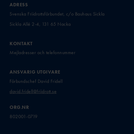
FÖRENINGSAFFÄRE
FÖRBUNDSBANMÄT
ADRESS
ARE
N
Svenska Friidrottsförbundet, c/o Bauhaus Sickla
TEKNISK
FRIIDROTTSSHOPP
Sickla Allé 2-4, 131 65 Nacka
LEDARE
EN
TEKNISK DELEGAT
BAUHAU
ARENA
S
KONTAKT
TEKNISK DELEGAT ICKE
FOLKSA
Mejladresser och telefonnummer
ARENA
M
SCANDI
ANSVARIG UTGIVARE
C
Förbundschef David Fridell
UTBILDAR
FOLKSP
EL
E
david.fridell@friidrott.se
TALLINK SILJA
LINE
ORG.NR
UNISPOR
802001-0719
UTBILDNINGSANSVARIGA I VÅRA
T
NIO DISTRIKT
MA